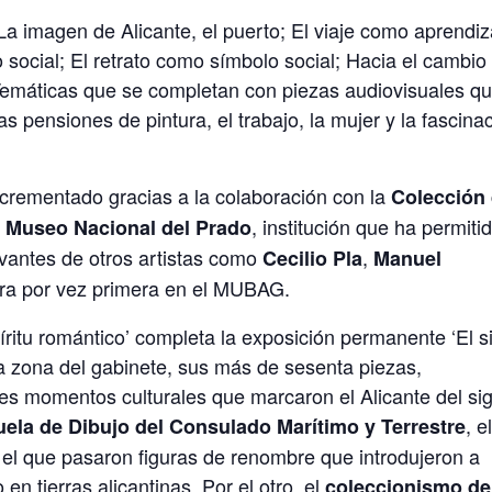
 La imagen de Alicante, el puerto; El viaje como aprendiz
o social; El retrato como símbolo social; Hacia el cambio
. Temáticas que se completan con piezas audiovisuales q
s pensiones de pintura, el trabajo, la mujer y la fascina
crementado gracias a la colaboración con la
Colección
l
, institución que ha permiti
Museo Nacional del Prado
evantes de otros artistas como
,
Cecilio Pla
Manuel
tra por vez primera en el MUBAG.
íritu romántico’ completa la exposición permanente ‘El s
 la zona del gabinete, sus más de sesenta piezas,
tes momentos culturales que marcaron el Alicante del sig
, e
ela de Dibujo del Consulado Marítimo y Terrestre
or el que pasaron figuras de renombre que introdujeron a
 en tierras alicantinas. Por el otro, el
coleccionismo de