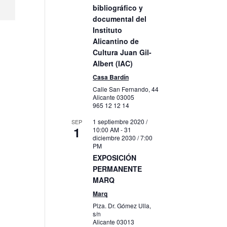
bibliográfico y
documental del
Instituto
Alicantino de
Cultura Juan Gil-
Albert (IAC)
Casa Bardín
Calle San Fernando, 44
Alicante
03005
965 12 12 14
1 septiembre 2020 /
SEP
1
10:00 AM
-
31
diciembre 2030 / 7:00
PM
EXPOSICIÓN
PERMANENTE
MARQ
Marq
Plza. Dr. Gómez Ulla,
s/n
Alicante
03013