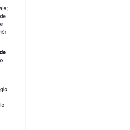
aje;
 de
ue
ción
 de
do
iglo
lo
l