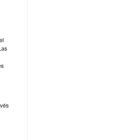
el
Las
es
avés