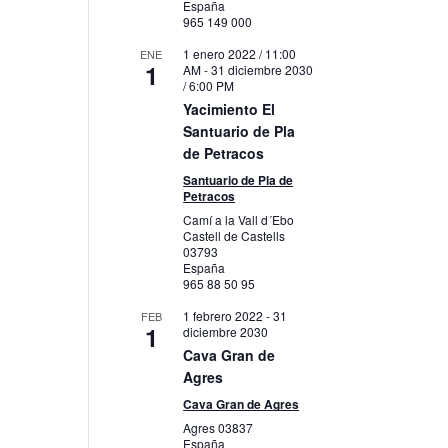
España
965 149 000
1 enero 2022 / 11:00
ENE
1
AM
-
31 diciembre 2030
/ 6:00 PM
Yacimiento El
Santuario de Pla
de Petracos
Santuario de Pla de
Petracos
Camí a la Vall d´Ebo
Castell de Castells
03793
España
965 88 50 95
1 febrero 2022
-
31
FEB
1
diciembre 2030
Cava Gran de
Agres
Cava Gran de Agres
Agres
03837
España