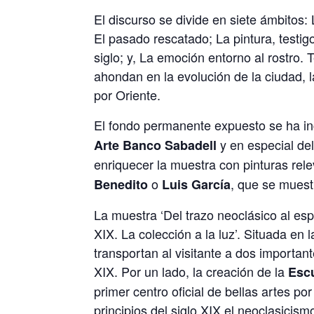
El discurso se divide en siete ámbitos:
El pasado rescatado; La pintura, testig
siglo; y, La emoción entorno al rostro
ahondan en la evolución de la ciudad, la
por Oriente.
El fondo permanente expuesto se ha in
y en especial de
Arte Banco Sabadell
enriquecer la muestra con pinturas rel
o
, que se mues
Benedito
Luis García
La muestra ‘Del trazo neoclásico al esp
XIX. La colección a la luz’. Situada en
transportan al visitante a dos importan
XIX. Por un lado, la creación de la
Escu
primer centro oficial de bellas artes p
principios del siglo XIX el neoclasicismo