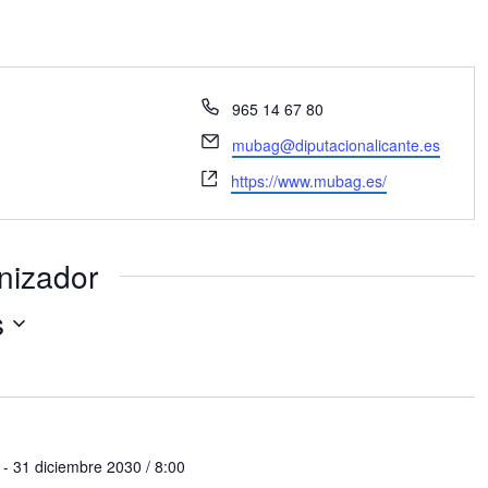
Teléfono
965 14 67 80
Email
mubag@diputacionalicante.es
Website
https://www.mubag.es/
nizador
s
-
31 diciembre 2030 / 8:00