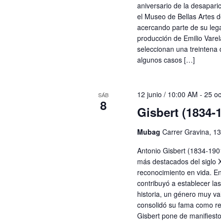
aniversario de la desaparic
el Museo de Bellas Artes d
acercando parte de su leg
producción de Emilio Vare
seleccionan una treintena 
algunos casos […]
12 junio / 10:00 AM
-
25 oc
SÁB
8
Gisbert (1834-
Mubag
Carrer Gravina, 13
Antonio Gisbert (1834-1901
más destacados del siglo 
reconocimiento en vida. E
contribuyó a establecer la
historia, un género muy va
consolidó su fama como ret
Gisbert pone de manifiesto