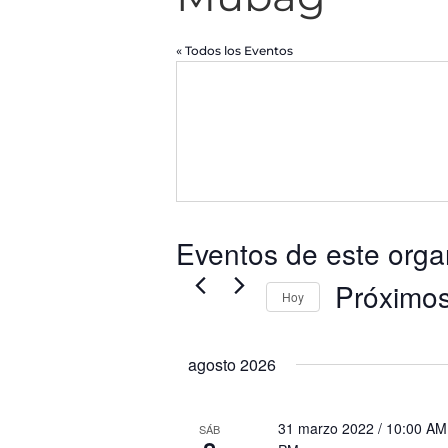
« Todos los Eventos
Eventos de este orga
Próximo
Hoy
Selecciona
la
agosto 2026
fecha.
31 marzo 2022 / 10:00 AM
SÁB