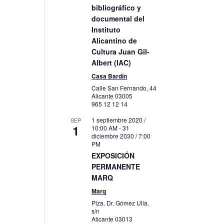
bibliográfico y
documental del
Instituto
Alicantino de
Cultura Juan Gil-
Albert (IAC)
Casa Bardín
Calle San Fernando, 44
Alicante
03005
965 12 12 14
1 septiembre 2020 /
SEP
1
10:00 AM
-
31
diciembre 2030 / 7:00
PM
EXPOSICIÓN
PERMANENTE
MARQ
Marq
Plza. Dr. Gómez Ulla,
s/n
Alicante
03013