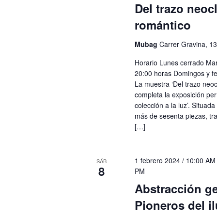
Del trazo neocl
romántico
Mubag
Carrer Gravina, 13
Horario Lunes cerrado Ma
20:00 horas Domingos y fe
La muestra ‘Del trazo neocl
completa la exposición per
colección a la luz’. Situad
más de sesenta piezas, tra
[…]
1 febrero 2024 / 10:00 AM
SÁB
8
PM
Abstracción g
Pioneros del i