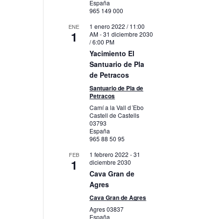
España
965 149 000
1 enero 2022 / 11:00
ENE
1
AM
-
31 diciembre 2030
/ 6:00 PM
Yacimiento El
Santuario de Pla
de Petracos
Santuario de Pla de
Petracos
Camí a la Vall d´Ebo
Castell de Castells
03793
España
965 88 50 95
1 febrero 2022
-
31
FEB
1
diciembre 2030
Cava Gran de
Agres
Cava Gran de Agres
Agres
03837
España