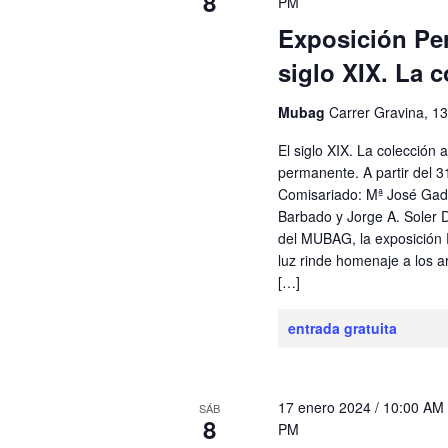
8
PM
Exposición Pe
siglo XIX. La c
Mubag
Carrer Gravina, 13
El siglo XIX. La colección 
permanente. A partir del 
Comisariado: Mª José Ga
Barbado y Jorge A. Soler D
del MUBAG, la exposición E
luz rinde homenaje a los ar
[…]
entrada gratuita
17 enero 2024 / 10:00 AM
SÁB
8
PM