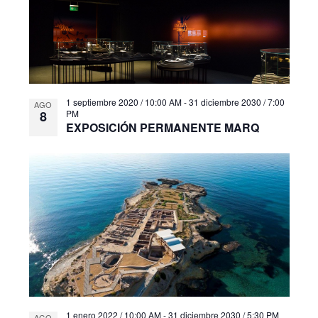
i
i
s
e
t
w
a
s
d
e
1 septiembre 2020 / 10:00 AM
-
31 diciembre 2030 / 7:00
AGO
E
8
PM
v
EXPOSICIÓN PERMANENTE MARQ
e
n
t
o
s
1 enero 2022 / 10:00 AM
-
31 diciembre 2030 / 5:30 PM
AGO