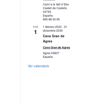
Camí a la Vall d´Ebo
Castell de Castells
03793
España
965 88 50 95
1 febrero 2022
-
31
FEB
1
diciembre 2030
Cava Gran de
Agres
Cava Gran de Agres
Agres
03837
España
Ver calendario