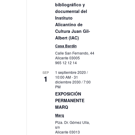
bibliográfico y
documental del
Instituto
Alicantino de
Cultura Juan Gil-
Albert (IAC)
gación
Casa Bardín
Calle San Fernando, 44
Alicante
03005
965 12 12 14
to
1 septiembre 2020 /
SEP
1
10:00 AM
-
31
diciembre 2030 / 7:00
PM
EXPOSICIÓN
PERMANENTE
MARQ
Marq
Plza. Dr. Gómez Ulla,
s/n
Alicante
03013