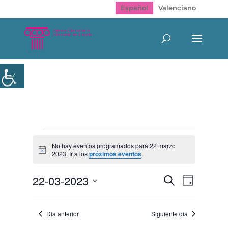
Español
Valenciano
Eventos
en
No hay eventos programados para 22 marzo
Aviso
2023. Ir a los
próximos eventos
.
22
marzo
Navegación
Navegac
22-03-2023
Buscar
2023
Día
de
de
Selecciona
vistas
búsqueda
de
la
y
Evento
Día anterior
Siguiente día
fecha.
vistas