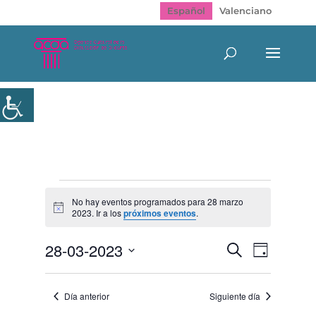
Español
Valenciano
Eventos
en
No hay eventos programados para 28 marzo
Aviso
2023. Ir a los
próximos eventos
.
28
marzo
Navegación
Navegac
28-03-2023
Buscar
2023
Día
de
de
Selecciona
vistas
búsqueda
de
la
y
Evento
Día anterior
Siguiente día
fecha.
vistas