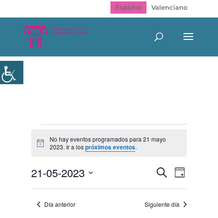
Español
Valenciano
Eventos
en
No hay eventos programados para 21 mayo
Aviso
2023. Ir a los
próximos eventos
.
21
mayo
Navegación
Navegac
21-05-2023
Buscar
2023
Día
de
de
Selecciona
vistas
búsqueda
de
la
y
Evento
Día anterior
Siguiente día
fecha.
vistas