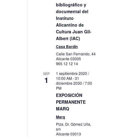
bibliográfico y
s
documental del
Instituto
to
Alicantino de
Cultura Juan Gil-
Albert (IAC)
Casa Bardín
Calle San Fernando, 44
Alicante
03005
965 12 12 14
1 septiembre 2020 /
SEP
1
10:00 AM
-
31
diciembre 2030 / 7:00
PM
EXPOSICIÓN
PERMANENTE
MARQ
Marq
Plza. Dr. Gómez Ulla,
s/n
Alicante
03013