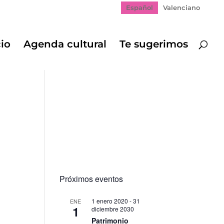
Español
Valenciano
cio
Agenda cultural
Te sugerimos
Próximos eventos
1 enero 2020
-
31
ENE
1
diciembre 2030
gación
Patrimonio