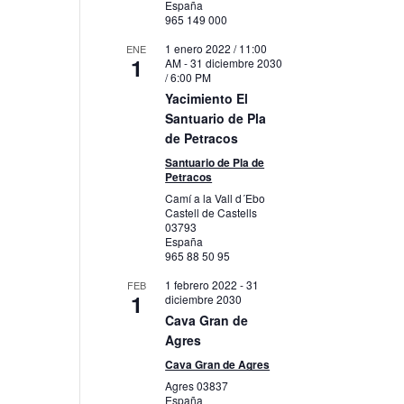
España
965 149 000
1 enero 2022 / 11:00
ENE
1
AM
-
31 diciembre 2030
/ 6:00 PM
Yacimiento El
Santuario de Pla
de Petracos
Santuario de Pla de
Petracos
Camí a la Vall d´Ebo
Castell de Castells
03793
España
965 88 50 95
1 febrero 2022
-
31
FEB
1
diciembre 2030
Cava Gran de
Agres
Cava Gran de Agres
Agres
03837
España