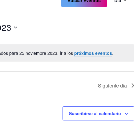
de
Buscar Eventos
Día
vista
de
Even
023
dos para 25 noviembre 2023. Ir a los
próximos eventos
.
Aviso
Siguiente día
Suscribirse al calendario