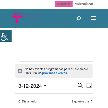
Español
Valenciano
Eventos
en
No hay eventos programados para 13 diciembre
Aviso
2024. Ir a los
próximos eventos
.
13
diciembre
Navegación
Navegac
13-12-2024
Buscar
2024
Día
de
de
Selecciona
vistas
búsqueda
de
la
y
Evento
Día anterior
Siguiente día
fecha.
vistas