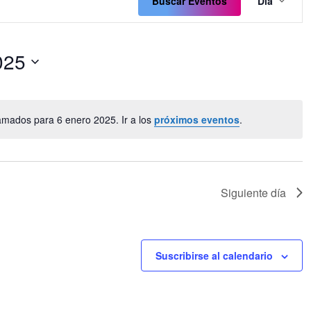
de
Buscar Eventos
Día
vista
de
Even
025
mados para 6 enero 2025. Ir a los
próximos eventos
.
Aviso
Siguiente día
Suscribirse al calendario