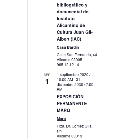
bibliográfico y
s
documental del
Instituto
to
Alicantino de
Cultura Juan Gil-
Albert (IAC)
Casa Bardín
Calle San Fernando, 44
Alicante
03005
965 12 12 14
1 septiembre 2020 /
SEP
1
10:00 AM
-
31
diciembre 2030 / 7:00
PM
EXPOSICIÓN
PERMANENTE
MARQ
Marq
Plza. Dr. Gómez Ulla,
s/n
Alicante
03013