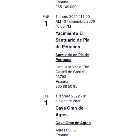
España
965 149 000
1 enero 2022 / 11:00
ENE
1
AM
-
31 diciembre 2030
/ 6:00 PM
Yacimiento El
Santuario de Pla
de Petracos
Santuario de Pla de
Petracos
Camí a la Vall d´Ebo
Castell de Castells
03793
España
965 88 50 95
1 febrero 2022
-
31
FEB
1
diciembre 2030
Cava Gran de
Agres
Cava Gran de Agres
Agres
03837
España