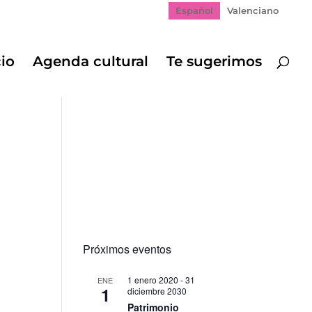
Español
Valenciano
cio
Agenda cultural
Te sugerimos
Próximos eventos
1 enero 2020
-
31
ENE
1
diciembre 2030
gación
Patrimonio