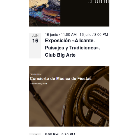
View
16 junio / 11:00 AM
-
16 julio / 8:00 PM
JUN
16
Exposición «Alicante.
Paisajes y Tradiciones».
Club Big Arte
8:00 PM
-
9:30 PM