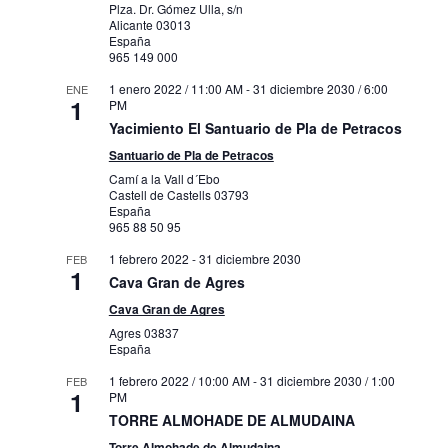
Plza. Dr. Gómez Ulla, s/n
Alicante
03013
España
965 149 000
1 enero 2022 / 11:00 AM
-
31 diciembre 2030 / 6:00
ENE
1
PM
Yacimiento El Santuario de Pla de Petracos
Santuario de Pla de Petracos
Camí a la Vall d´Ebo
Castell de Castells
03793
España
965 88 50 95
1 febrero 2022
-
31 diciembre 2030
FEB
1
Cava Gran de Agres
Cava Gran de Agres
Agres
03837
España
1 febrero 2022 / 10:00 AM
-
31 diciembre 2030 / 1:00
FEB
1
PM
TORRE ALMOHADE DE ALMUDAINA
Torre Almohade de Almudaina