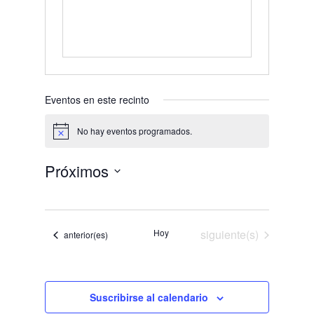
Eventos en este recinto
No hay eventos programados.
Aviso
Próximos
Selecciona
la
fecha.
Eventos
Hoy
siguiente(s)
Eventos
anterior(es)
Suscribirse al calendario