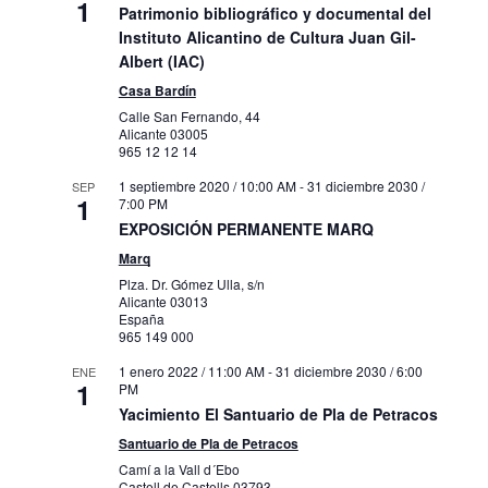
1
Patrimonio bibliográfico y documental del
Instituto Alicantino de Cultura Juan Gil-
Albert (IAC)
Casa Bardín
Calle San Fernando, 44
Alicante
03005
965 12 12 14
1 septiembre 2020 / 10:00 AM
-
31 diciembre 2030 /
SEP
1
7:00 PM
EXPOSICIÓN PERMANENTE MARQ
Marq
Plza. Dr. Gómez Ulla, s/n
Alicante
03013
España
965 149 000
1 enero 2022 / 11:00 AM
-
31 diciembre 2030 / 6:00
ENE
1
PM
Yacimiento El Santuario de Pla de Petracos
Santuario de Pla de Petracos
Camí a la Vall d´Ebo
Castell de Castells
03793