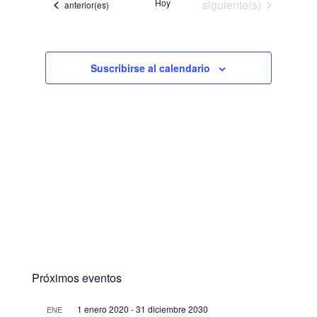
Eventos
Hoy
siguiente(s)
Eventos
anterior(es)
Suscribirse al calendario
Próximos eventos
1 enero 2020
-
31 diciembre 2030
ENE