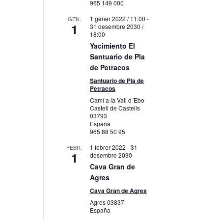
965 149 000
1 gener 2022 / 11:00
-
GEN.
1
31 desembre 2030 /
18:00
Yacimiento El
Santuario de Pla
de Petracos
Santuario de Pla de
Petracos
Camí a la Vall d´Ebo
Castell de Castells
03793
España
965 88 50 95
1 febrer 2022
-
31
FEBR.
1
desembre 2030
Cava Gran de
Agres
Cava Gran de Agres
Agres
03837
España