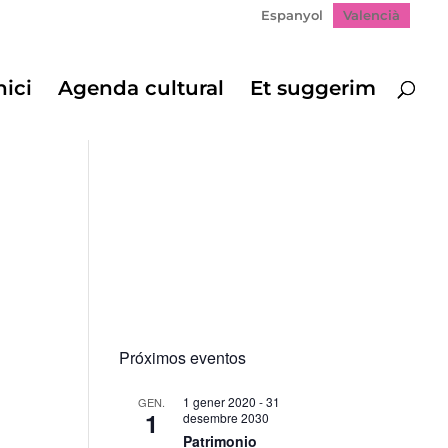
Espanyol
Valencià
nici
Agenda cultural
Et suggerim
Próximos eventos
1 gener 2020
-
31
GEN.
1
desembre 2030
gació
Patrimonio