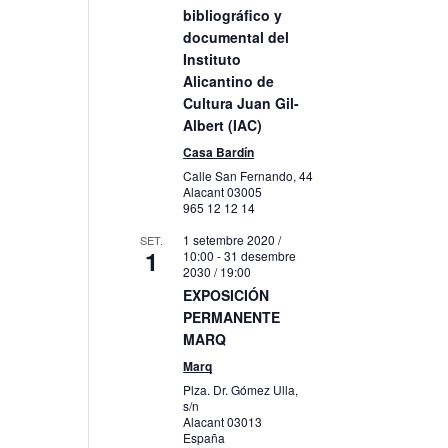
bibliográfico y
litzacions
documental del
veniment
Instituto
Alicantino de
Cultura Juan Gil-
Albert (IAC)
Casa Bardín
Calle San Fernando, 44
Alacant
03005
965 12 12 14
1 setembre 2020 /
SET.
1
10:00
-
31 desembre
2030 / 19:00
EXPOSICIÓN
PERMANENTE
MARQ
Marq
Plza. Dr. Gómez Ulla,
s/n
Alacant
03013
España