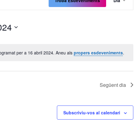
de
Troba Esdeveniments
Dia
visua
Esde
024
ogramat per a 16 abril 2024. Aneu als
propers esdeveniments
.
Avís
Següent dia
Subscriviu-vos al calendari