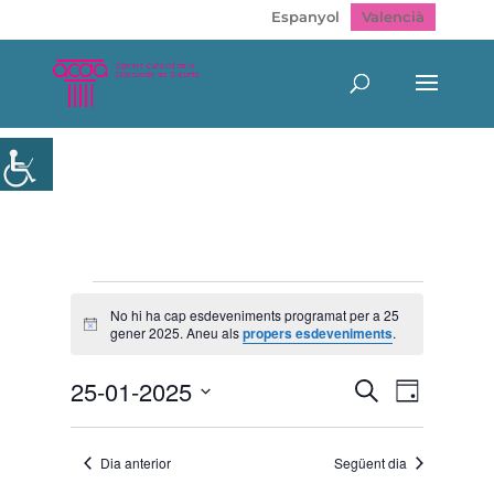
Espanyol
Valencià
Esdeveniments
del
No hi ha cap esdeveniments programat per a 25
Avís
gener 2025. Aneu als
propers esdeveniments
.
25
gener
Navegació
Navegac
25-01-2025
Cerca
2025
Dia
de
visual
Selecciona
visualitz
i
Esdeven
una
cerca
Dia anterior
Següent dia
data.
d'Esdeveni