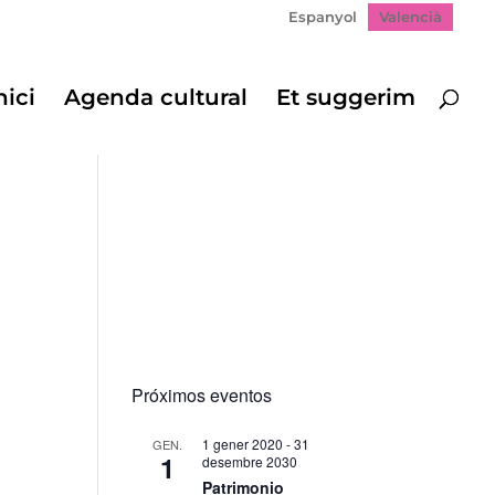
Espanyol
Valencià
nici
Agenda cultural
Et suggerim
Próximos eventos
1 gener 2020
-
31
GEN.
1
desembre 2030
gació
Patrimonio