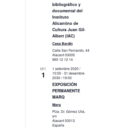
bibliográfico y
litzacions
documental del
veniment
Instituto
Alicantino de
Cultura Juan Gil-
Albert (IAC)
Casa Bardín
Calle San Fernando, 44
Alacant
03005
965 12 12 14
1 setembre 2020 /
SET.
1
10:00
-
31 desembre
2030 / 19:00
EXPOSICIÓN
PERMANENTE
MARQ
Marq
Plza. Dr. Gómez Ulla,
s/n
Alacant
03013
España