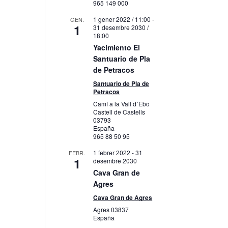
965 149 000
1 gener 2022 / 11:00
-
GEN.
1
31 desembre 2030 /
18:00
Yacimiento El
Santuario de Pla
de Petracos
Santuario de Pla de
Petracos
Camí a la Vall d´Ebo
Castell de Castells
03793
España
965 88 50 95
1 febrer 2022
-
31
FEBR.
1
desembre 2030
Cava Gran de
Agres
Cava Gran de Agres
Agres
03837
España