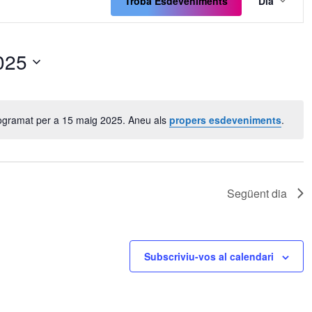
de
Troba Esdeveniments
Dia
visua
Esde
025
ogramat per a 15 maig 2025. Aneu als
propers esdeveniments
.
Avís
Següent dia
Subscriviu-vos al calendari