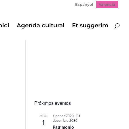
Espanyol
Valencià
nici
Agenda cultural
Et suggerim
Próximos eventos
1 gener 2020
-
31
GEN.
1
desembre 2030
gació
Patrimonio