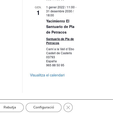
1 gener 2022 / 11:00
-
GEN.
1
31 desembre 2030 /
18:00
Yacimiento El
Santuario de Pla
de Petracos
Santuario de Pla de
Petracos
Camí a la Vall d´Ebo
Castell de Castells
03793
España
965 88 50 95
Visualitza el calendari
Tanca el bàner de galetes 
Rebutja
Configuració