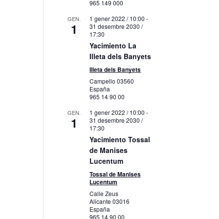
965 149 000
1 gener 2022 / 10:00
-
GEN.
1
31 desembre 2030 /
17:30
Yacimiento La
Illeta dels Banyets
Illeta dels Banyets
Campello
03560
España
965 14 90 00
1 gener 2022 / 10:00
-
GEN.
1
31 desembre 2030 /
17:30
Yacimiento Tossal
de Manises
Lucentum
Tossal de Manises
Lucentum
Calle Zeus
Alicante
03016
España
965 14 90 00