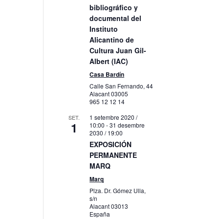
bibliográfico y
litzacions
documental del
veniment
Instituto
Alicantino de
Cultura Juan Gil-
Albert (IAC)
Casa Bardín
Calle San Fernando, 44
Alacant
03005
965 12 12 14
1 setembre 2020 /
SET.
1
10:00
-
31 desembre
2030 / 19:00
EXPOSICIÓN
PERMANENTE
MARQ
Marq
Plza. Dr. Gómez Ulla,
s/n
Alacant
03013
España