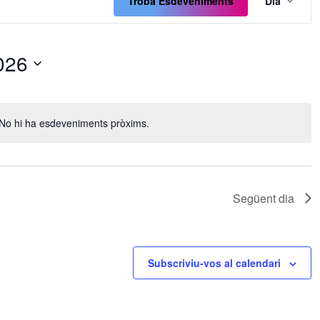
de
Troba Esdeveniments
Dia
visua
Esde
026
No hi ha esdeveniments pròxims.
Avís
Següent dia
Subscriviu-vos al calendari