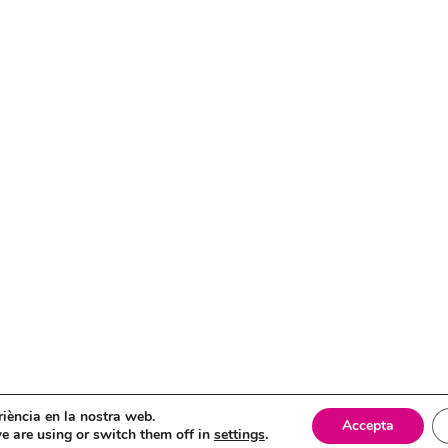
itica de cookies
eriència en la nostra web.
Accepta
e are using or switch them off in
settings
.