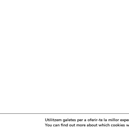
Mapa web
Política de Privacidad
Pol
Utilitzem galetes per a oferir-te la millor exp
You can find out more about which cookies w