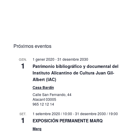
18:00
19:00
20:00
Próximos eventos
21:00
1 gener 2020
-
31 desembre 2030
GEN.
1
22:00
Patrimonio bibliográfico y documental del
Instituto Alicantino de Cultura Juan Gil-
Albert (IAC)
23:00
0:00
Casa Bardín
Calle San Fernando, 44
Alacant
03005
965 12 12 14
1 setembre 2020 / 10:00
-
31 desembre 2030 / 19:00
SET.
1
EXPOSICIÓN PERMANENTE MARQ
Marq