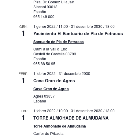
Plza. Dr. Gómez Ulla, s/n
Alacant
03013
España
965 149 000
1 gener 2022 / 11:00
-
31 desembre 2030 / 18:00
GEN.
1
Yacimiento El Santuario de Pla de Petracos
Santuario de Pla de Petracos
Camí a la Vall d´Ebo
Castell de Castells
03793
España
965 88 50 95
1 febrer 2022
-
31 desembre 2030
FEBR.
1
Cava Gran de Agres
Cava Gran de Agres
Agres
03837
España
1 febrer 2022 / 10:00
-
31 desembre 2030 / 13:00
FEBR.
1
TORRE ALMOHADE DE ALMUDAINA
Torre Almohade de Almudaina
Carrer de l'Abadia