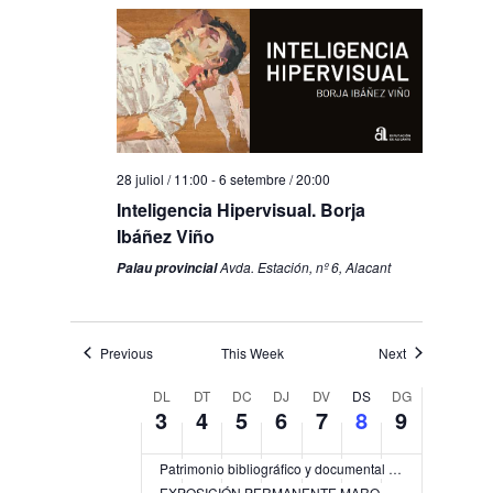
28 juliol / 11:00
-
6 setembre / 20:00
Inteligencia Hipervisual. Borja
Ibáñez Viño
Avda. Estación, nº 6, Alacant
Palau provincial
Previous
This Week
Next
Week
DL
DT
DC
DJ
DV
DS
DG
3
4
5
6
7
8
9
of
Esdeveniments
Patrimonio bibliográfico y documental del Instituto Alicantino de Cultura Juan Gil-Albert (IAC)
EXPOSICIÓN PERMANENTE MARQ