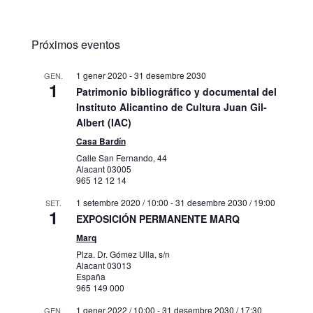
Próximos eventos
1 gener 2020
-
31 desembre 2030
GEN.
1
Patrimonio bibliográfico y documental del
Instituto Alicantino de Cultura Juan Gil-
Albert (IAC)
Casa Bardín
Calle San Fernando, 44
Alacant
03005
965 12 12 14
1 setembre 2020 / 10:00
-
31 desembre 2030 / 19:00
SET.
1
EXPOSICIÓN PERMANENTE MARQ
Marq
Plza. Dr. Gómez Ulla, s/n
Alacant
03013
España
965 149 000
1 gener 2022 / 10:00
-
31 desembre 2030 / 17:30
GEN.