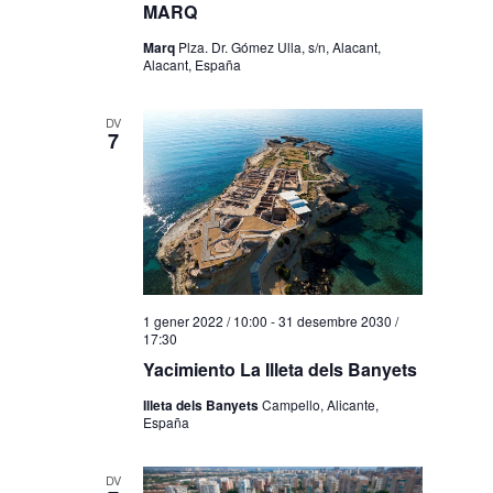
MARQ
Marq
Plza. Dr. Gómez Ulla, s/n, Alacant,
Alacant, España
DV
7
1 gener 2022 / 10:00
-
31 desembre 2030 /
17:30
Yacimiento La Illeta dels Banyets
Illeta dels Banyets
Campello, Alicante,
España
DV