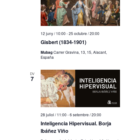
12 juny / 10:00
-
25 octubre / 20:00
Gisbert (1834-1901)
Mubag
Carrer Gravina, 13, 15, Alacant,
España
DV
7
28 juliol / 11:00
-
6 setembre / 20:00
Inteligencia Hipervisual. Borja
Ibáñez Viño