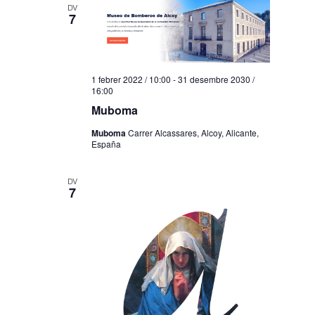
DV
7
1 febrer 2022 / 10:00
-
31 desembre 2030 /
16:00
Muboma
Muboma
Carrer Alcassares, Alcoy, Alicante,
España
DV
7