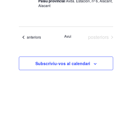
Palau provincial
Avda. Estación, nº 6, Alacant,
Alacant
Esdeveniments
Avui
posteriors
Esdeveniments
anteriors
Subscriviu-vos al calendari