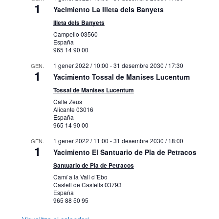
1
Yacimiento La Illeta dels Banyets
Illeta dels Banyets
Campello
03560
España
965 14 90 00
1 gener 2022 / 10:00
-
31 desembre 2030 / 17:30
GEN.
1
Yacimiento Tossal de Manises Lucentum
Tossal de Manises Lucentum
Calle Zeus
Alicante
03016
España
965 14 90 00
1 gener 2022 / 11:00
-
31 desembre 2030 / 18:00
GEN.
1
Yacimiento El Santuario de Pla de Petracos
Santuario de Pla de Petracos
Camí a la Vall d´Ebo
Castell de Castells
03793
España
965 88 50 95