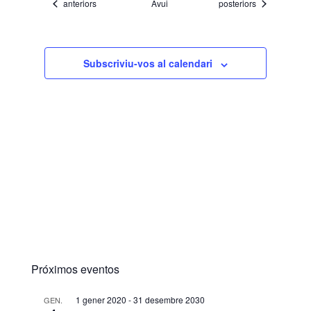
Esdeveniments
Esdeveniments
anteriors
Avui
posteriors
Subscriviu-vos al calendari
Próximos eventos
1 gener 2020
-
31 desembre 2030
GEN.