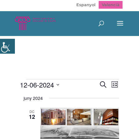
Espanyol
Valencià
Esdeveniments
Navegació
Navegac
12-06-2024
Cerca
Llista
de
visual
Selecciona
visualitz
i
juny 2024
Esdeven
una
cerca
data.
d'Esdeveni
DC
12