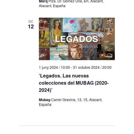
Marq
Plza. Dr. Gómez Ulla, s/n, Alacant,
Alacant, España
DC
12
1 juny 2024 / 10:00
-
31 octubre 2024 / 20:00
‘Legados. Las nuevas
colecciones del MUBAG (2020-
2024)’
Mubag
Carrer Gravina, 13, 15, Alacant,
España