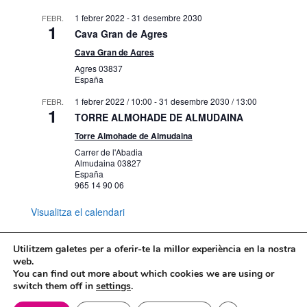
1 febrer 2022
-
31 desembre 2030
FEBR.
1
Cava Gran de Agres
Cava Gran de Agres
Agres
03837
España
1 febrer 2022 / 10:00
-
31 desembre 2030 / 13:00
FEBR.
1
TORRE ALMOHADE DE ALMUDAINA
Torre Almohade de Almudaina
Carrer de l'Abadia
Almudaina
03827
España
965 14 90 06
Visualitza el calendari
Utilitzem galetes per a oferir-te la millor experiència en la nostra
web.
You can find out more about which cookies we are using or
Mapa web
Política de Privacidad
switch them off in
settings
.
Politica de cookies