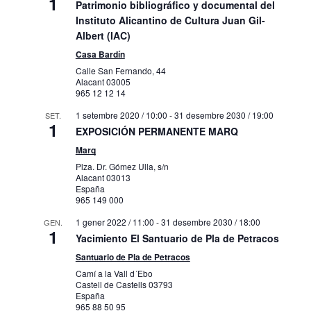
1
Patrimonio bibliográfico y documental del
Instituto Alicantino de Cultura Juan Gil-
Albert (IAC)
Casa Bardín
Calle San Fernando, 44
Alacant
03005
965 12 12 14
1 setembre 2020 / 10:00
-
31 desembre 2030 / 19:00
SET.
1
EXPOSICIÓN PERMANENTE MARQ
Marq
Plza. Dr. Gómez Ulla, s/n
Alacant
03013
España
965 149 000
1 gener 2022 / 11:00
-
31 desembre 2030 / 18:00
GEN.
1
Yacimiento El Santuario de Pla de Petracos
Santuario de Pla de Petracos
Camí a la Vall d´Ebo
Castell de Castells
03793
España
965 88 50 95