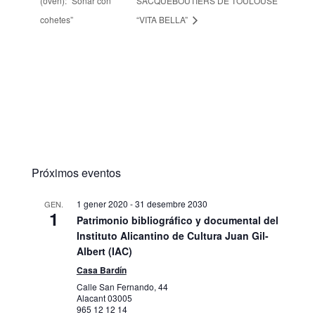
(oven): “Soñar con
SACQUEBOUTIERS DE TOULOUSE
cohetes”
“VITA BELLA”
Próximos eventos
1 gener 2020
-
31 desembre 2030
GEN.
1
Patrimonio bibliográfico y documental del
Instituto Alicantino de Cultura Juan Gil-
Albert (IAC)
Casa Bardín
Calle San Fernando, 44
Alacant
03005
965 12 12 14