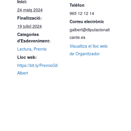
Inici:
Telèfon
24 maig 2024
965 12 12 14
Finalització:
Correu electrònic
19 juliol 2024
galbert@diputacionali
Categories
cante.es
d'Esdeveniment:
Visualitza el lloc web
Lectura
,
Premis
de Organitzador
Lloc web:
https://bit.ly/PremioGil
Albert