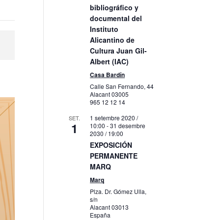
bibliográfico y
documental del
Instituto
Alicantino de
Cultura Juan Gil-
Albert (IAC)
Casa Bardín
Calle San Fernando, 44
Alacant
03005
965 12 12 14
1 setembre 2020 /
SET.
1
10:00
-
31 desembre
2030 / 19:00
EXPOSICIÓN
PERMANENTE
MARQ
Marq
Plza. Dr. Gómez Ulla,
s/n
Alacant
03013
España