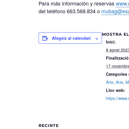
Para más información y reservas
www.
del teléfono 663.568.834 o
mubag@esa
MOSTRA EL
Afegeix al calendari
Inici:
8 agost 2023
Finalització
17 novembre
Categories
Arte
,
Arte
,
M
Lloc web:
https://www
RECINTE