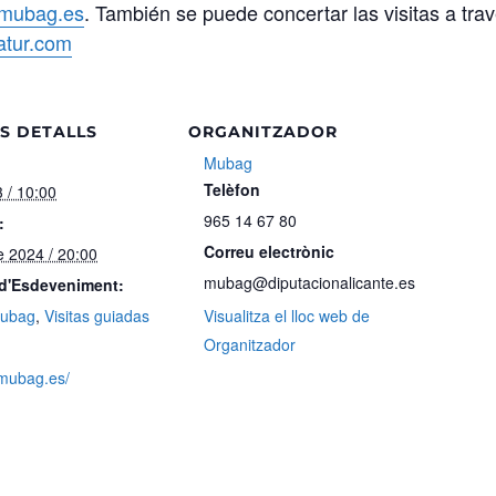
mubag.es
. También se puede concertar las visitas a tra
tur.com
S DETALLS
ORGANITZADOR
Mubag
Telèfon
 / 10:00
965 14 67 80
:
Correu electrònic
 2024 / 20:00
mubag@diputacionalicante.es
 d'Esdeveniment:
ubag
,
Visitas guiadas
Visualitza el lloc web de
Organitzador
.mubag.es/