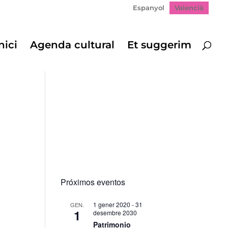
Espanyol
Valencià
nici
Agenda cultural
Et suggerim
Próximos eventos
1 gener 2020
-
31
GEN.
1
desembre 2030
Patrimonio