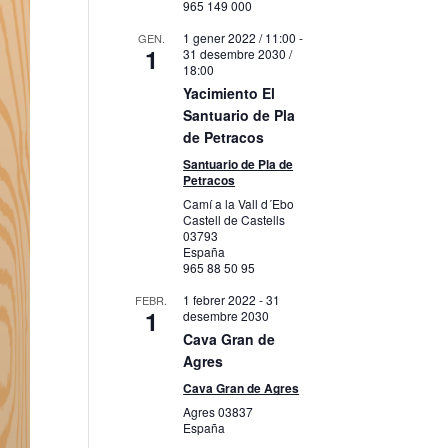
965 149 000
1 gener 2022 / 11:00
-
GEN.
1
31 desembre 2030 /
18:00
Yacimiento El
Santuario de Pla
de Petracos
Santuario de Pla de
Petracos
Camí a la Vall d´Ebo
Castell de Castells
03793
España
965 88 50 95
1 febrer 2022
-
31
FEBR.
1
desembre 2030
Cava Gran de
Agres
Cava Gran de Agres
Agres
03837
España