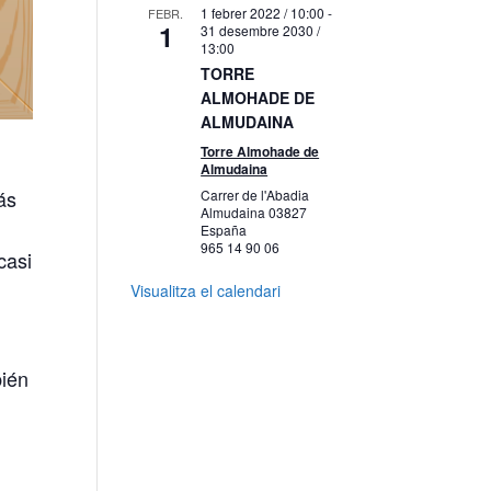
1 febrer 2022 / 10:00
-
FEBR.
1
31 desembre 2030 /
13:00
TORRE
ALMOHADE DE
ALMUDAINA
Torre Almohade de
Almudaina
ás
Carrer de l'Abadia
Almudaina
03827
España
965 14 90 06
casi
Visualitza el calendari
bién