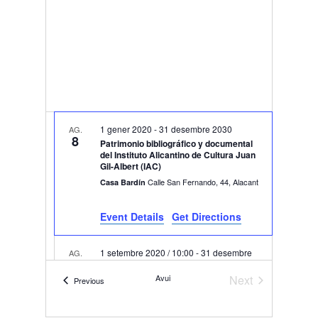
1 gener 2020
-
31 desembre 2030
AG.
8
Patrimonio bibliográfico y documental
del Instituto Alicantino de Cultura Juan
Gil-Albert (IAC)
Calle San Fernando, 44, Alacant
Casa Bardín
Event Details
Get Directions
1 setembre 2020 / 10:00
-
31 desembre
AG.
8
2030 / 19:00
EXPOSICIÓN PERMANENTE MARQ
Avui
Next
Esdeveniments
Previous
Plza. Dr. Gómez Ulla, s/n, Alacant
Esdeveniment
Marq