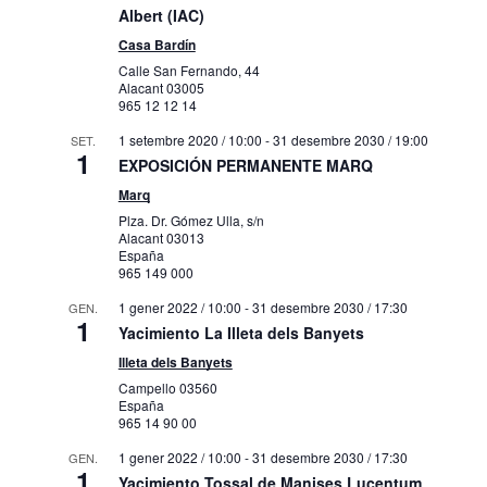
Albert (IAC)
Agres
Cava Gran de Agres
Casa Bardín
Calle San Fernando, 44
1 febrer 2022 / 10:00
-
31 desembre 2030
AG.
8
Alacant
03005
/ 13:00
965 12 12 14
TORRE ALMOHADE DE ALMUDAINA
Carrer de
Torre Almohade de Almudaina
1 setembre 2020 / 10:00
-
31 desembre 2030 / 19:00
SET.
1
l'Abadia, Almudaina
EXPOSICIÓN PERMANENTE MARQ
Marq
1 febrer 2022 / 10:00
-
31 desembre 2030
AG.
Plza. Dr. Gómez Ulla, s/n
8
/ 16:00
Alacant
03013
Muboma
España
965 149 000
Carrer Alcassares, Alcoy
Muboma
1 gener 2022 / 10:00
-
31 desembre 2030 / 17:30
GEN.
1
Yacimiento La Illeta dels Banyets
31 març 2022 / 10:00
-
31 desembre 2030
AG.
8
/ 20:00
Illeta dels Banyets
Exposición Permanente. El siglo XIX. La
Campello
03560
colección a la luz
España
Carrer Gravina, 13, 15, Alacant
Mubag
965 14 90 00
1 gener 2022 / 10:00
-
31 desembre 2030 / 17:30
GEN.
1
17 gener 2024 / 10:00
-
31 desembre
AG.
Yacimiento Tossal de Manises Lucentum