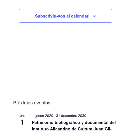
1 gener 2022 / 10:00
-
31 desembre 2030
AG.
8
/ 17:30
Subscriviu-vos al calendari
Yacimiento La Illeta dels Banyets
Campello
Illeta dels Banyets
1 gener 2022 / 10:00
-
31 desembre 2030
AG.
8
/ 17:30
Yacimiento Tossal de Manises
Lucentum
Calle Zeus,
Tossal de Manises Lucentum
Alicante
1 gener 2022 / 11:00
-
31 desembre 2030
AG.
8
/ 18:00
Yacimiento El Santuario de Pla de
Petracos
Próximos eventos
Camí a la Vall d
Santuario de Pla de Petracos
´Ebo, Castell de Castells
1 gener 2020
-
31 desembre 2030
GEN.
1
Patrimonio bibliográfico y documental del
1 febrer 2022
-
31 desembre 2030
AG.
8
Instituto Alicantino de Cultura Juan Gil-
Cava Gran de Agres