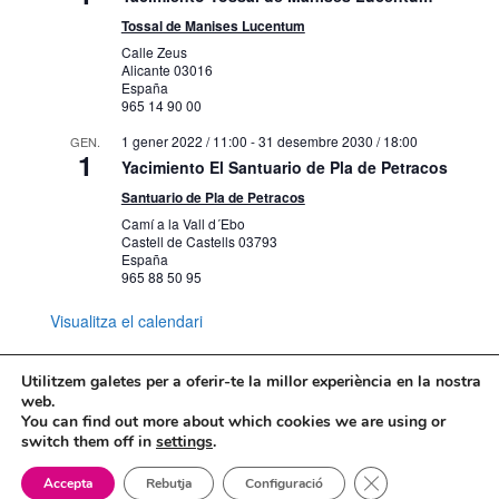
8
2030 / 20:00
Tossal de Manises Lucentum
Del trazo neoclásico al espíritu
romántico
Calle Zeus
Alicante
03016
Carrer Gravina, 13, 15, Alacant
Mubag
España
965 14 90 00
1 febrer 2024
-
31 desembre 2030
AG.
1 gener 2022 / 11:00
-
31 desembre 2030 / 18:00
GEN.
8
VISITAS GUIADAS A
1
Yacimiento El Santuario de Pla de Petracos
GRUPOS/PUBLICACIONES DIGITALES
DEL MUBAG
Santuario de Pla de Petracos
Carrer Gravina, 13, 15, Alacant
Mubag
Camí a la Vall d´Ebo
Castell de Castells
03793
España
1 febrer 2024 / 10:00
-
31 desembre 2030
AG.
965 88 50 95
8
/ 20:00
Abstracción geométrica. Pioneros del
Visualitza el calendari
ilusionismo óptico en la colección
Carrer Gravina, 13, 15, Alacant
Mubag
Utilitzem galetes per a oferir-te la millor experiència en la nostra
web.
1 setembre 2024 / 9:00
-
31 desembre
AG.
You can find out more about which cookies we are using or
Mapa web
Política de Privacidad
8
2030 / 14:00
switch them off in
settings
.
Politica de cookies
La Cova de L’Or de Beniarrés MARQ
Tanca el bàner de
Beniarrés
Sierra del Benicadell
Accepta
Rebutja
Configuració