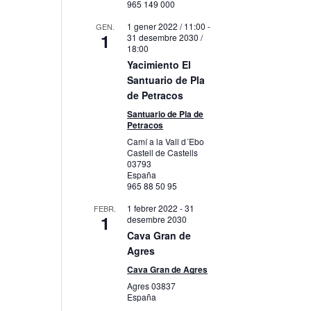
965 149 000
1 gener 2022 / 11:00
-
GEN.
1
31 desembre 2030 /
18:00
Yacimiento El
Santuario de Pla
de Petracos
Santuario de Pla de
Petracos
Camí a la Vall d´Ebo
Castell de Castells
03793
España
965 88 50 95
1 febrer 2022
-
31
FEBR.
1
desembre 2030
Cava Gran de
Agres
Cava Gran de Agres
Agres
03837
España