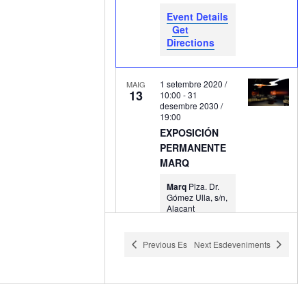
Event Details
Get
Directions
1 setembre 2020 /
MAIG
13
10:00
-
31
desembre 2030 /
19:00
EXPOSICIÓN
PERMANENTE
MARQ
Marq
Plza. Dr.
Gómez Ulla, s/n,
Alacant
Previous
Esdeveniments
Next
Esdeveniments
1 gener 2022 /
MAIG
13
11:00
-
31
desembre 2030 /
18:00
Yacimiento El