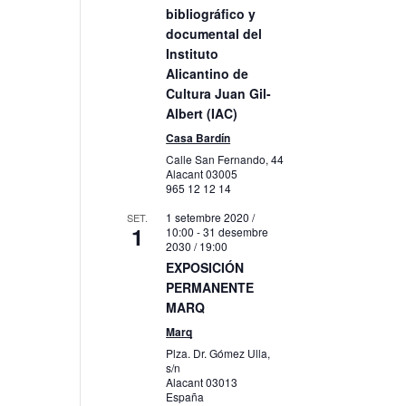
bibliográfico y
litzacions
documental del
veniment
Instituto
Alicantino de
Cultura Juan Gil-
Albert (IAC)
Casa Bardín
Calle San Fernando, 44
Alacant
03005
965 12 12 14
1 setembre 2020 /
SET.
1
10:00
-
31 desembre
2030 / 19:00
EXPOSICIÓN
PERMANENTE
MARQ
Marq
Plza. Dr. Gómez Ulla,
s/n
Alacant
03013
España