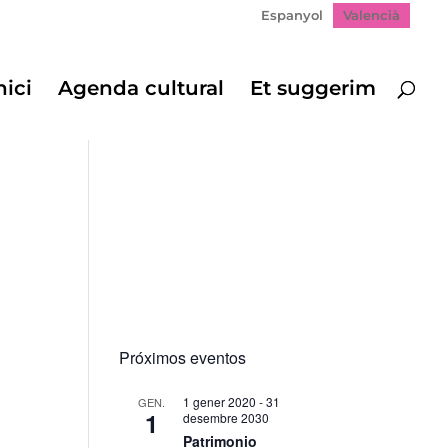
Espanyol
Valencià
nici
Agenda cultural
Et suggerim
Próximos eventos
1 gener 2020
-
31
GEN.
1
desembre 2030
gació
Patrimonio