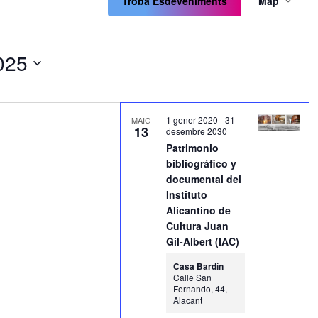
de
Troba Esdeveniments
Map
visua
Esde
025
1 gener 2020
-
31
MAIG
13
desembre 2030
Patrimonio
bibliográfico y
documental del
Instituto
Alicantino de
Cultura Juan
Gil-Albert (IAC)
Casa Bardín
Calle San
Fernando, 44,
Alacant