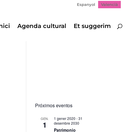
Espanyol
Valencià
nici
Agenda cultural
Et suggerim
Próximos eventos
1 gener 2020
-
31
GEN.
1
desembre 2030
Patrimonio