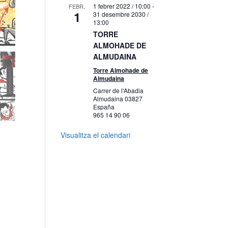
1 febrer 2022 / 10:00
-
FEBR.
1
31 desembre 2030 /
13:00
TORRE
ALMOHADE DE
ALMUDAINA
Torre Almohade de
Almudaina
Carrer de l'Abadia
Almudaina
03827
España
965 14 90 06
Visualitza el calendari