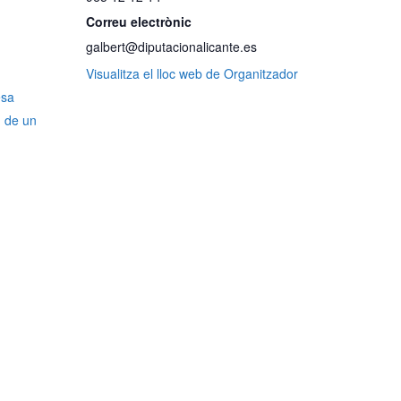
Correu electrònic
galbert@diputacionalicante.es
,
Visualitza el lloc web de Organitzador
sa
n de un