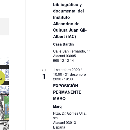
bibliográfico y
documental del
Instituto
Alicantino de
Cultura Juan Gil-
Albert (IAC)
Casa Bardín
Calle San Fernando, 44
Alacant
03005
965 12 12 14
1 setembre 2020 /
SET.
1
10:00
-
31 desembre
2030 / 19:00
EXPOSICIÓN
PERMANENTE
MARQ
Marq
Plza. Dr. Gómez Ulla,
s/n
Alacant
03013
España