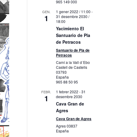
965 149 000
1 gener 2022 / 11:00
-
GEN.
1
31 desembre 2030 /
18:00
Yacimiento El
Santuario de Pla
de Petracos
Santuario de Pla de
Petracos
Camí a la Vall d´Ebo
Castell de Castells
03793
España
965 88 50 95
1 febrer 2022
-
31
FEBR.
1
desembre 2030
Cava Gran de
Agres
Cava Gran de Agres
Agres
03837
España