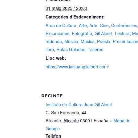
31 maig 2025 / 20:00
Categories d'Esdeveniment:
Àrea de Cultura
,
Arte
,
Arte
,
Cine
,
Conferències
Excursiones
,
Fotografía
,
Gil Albert
,
Lectura
,
Me
redonda
,
Música
,
Música
,
Poesia
,
Presentació
libro
,
Rutas Guiadas
,
Talleres
Lloc web:
https://www.iacjuangilalbert.com/
RECINTE
Instituto de Cultura Juan Gil Albert
C. San Fernando, 44
Alicante
,
Alicante
03001
España
+ Mapa de
Google
Telèfon