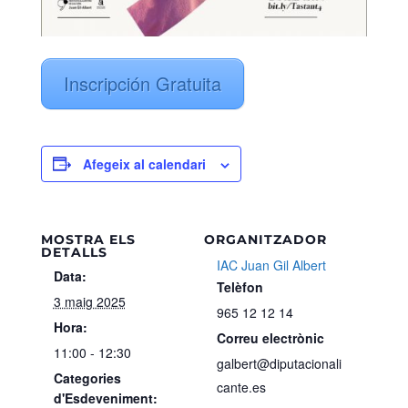
Inscripción Gratuita
Afegeix al calendari
MOSTRA ELS
ORGANITZADOR
DETALLS
IAC Juan Gil Albert
Data:
Telèfon
3 maig 2025
965 12 12 14
Hora:
Correu electrònic
11:00 - 12:30
galbert@diputacionali
Categories
cante.es
d'Esdeveniment: