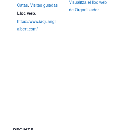
Visualitza el lloc web
Catas
,
Visitas guiadas
de Organitzador
Lloc web:
https://www.iacjuangil
albert.com/
RECINTE