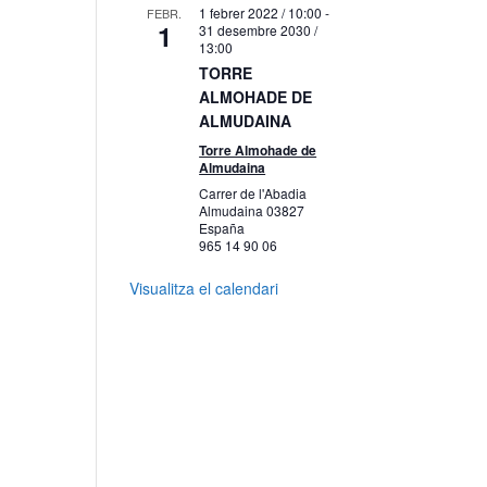
1 febrer 2022 / 10:00
-
FEBR.
1
31 desembre 2030 /
13:00
TORRE
ALMOHADE DE
ALMUDAINA
Torre Almohade de
Almudaina
Carrer de l'Abadia
Almudaina
03827
España
965 14 90 06
Visualitza el calendari