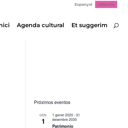
Espanyol
Valencià
nici
Agenda cultural
Et suggerim
Próximos eventos
1 gener 2020
-
31
GEN.
1
desembre 2030
Patrimonio