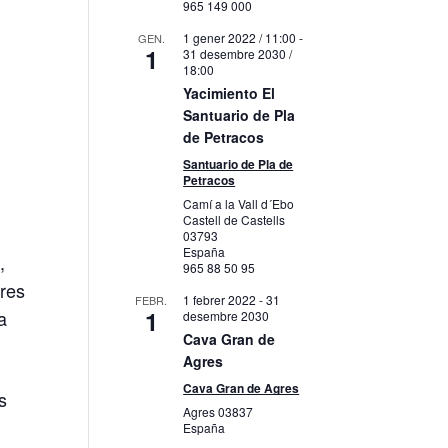
965 149 000
1 gener 2022 / 11:00
-
GEN.
1
31 desembre 2030 /
18:00
Yacimiento El
Santuario de Pla
de Petracos
Santuario de Pla de
Petracos
Camí a la Vall d´Ebo
Castell de Castells
03793
España
,
e
965 88 50 95
tres
1 febrer 2022
-
31
FEBR.
1
a
desembre 2030
Cava Gran de
Agres
Cava Gran de Agres
s
Agres
03837
España