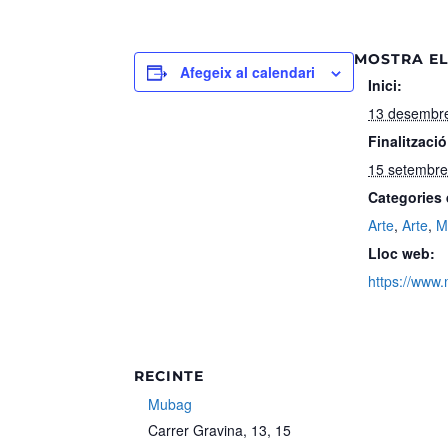
MOSTRA EL
Afegeix al calendari
Inici:
13 desembre
Finalització
15 setembre
Categories
Arte
,
Arte
,
M
Lloc web:
https://www
RECINTE
Mubag
Carrer Gravina, 13, 15