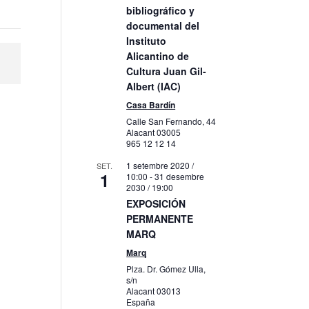
bibliográfico y
documental del
Instituto
Alicantino de
Cultura Juan Gil-
Albert (IAC)
Casa Bardín
Calle San Fernando, 44
Alacant
03005
965 12 12 14
1 setembre 2020 /
SET.
1
10:00
-
31 desembre
2030 / 19:00
EXPOSICIÓN
PERMANENTE
MARQ
Marq
Plza. Dr. Gómez Ulla,
s/n
Alacant
03013
España