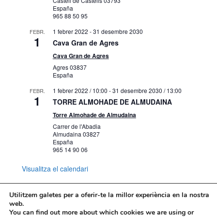
Castell de Castells
03793
España
965 88 50 95
1 febrer 2022
-
31 desembre 2030
FEBR.
1
Cava Gran de Agres
Cava Gran de Agres
Agres
03837
España
1 febrer 2022 / 10:00
-
31 desembre 2030 / 13:00
FEBR.
1
TORRE ALMOHADE DE ALMUDAINA
Torre Almohade de Almudaina
Carrer de l'Abadia
Almudaina
03827
España
965 14 90 06
Visualitza el calendari
Utilitzem galetes per a oferir-te la millor experiència en la nostra
web.
You can find out more about which cookies we are using or
Mapa web
Política de Privacidad