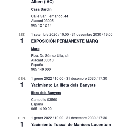
Albert (IAC)
23:00
0:00
Casa Bardín
Calle San Fernando, 44
Alacant
03005
965 12 12 14
1 setembre 2020 / 10:00
-
31 desembre 2030 / 19:00
SET.
1
EXPOSICIÓN PERMANENTE MARQ
Marq
Plza. Dr. Gómez Ulla, s/n
Alacant
03013
España
965 149 000
1 gener 2022 / 10:00
-
31 desembre 2030 / 17:30
GEN.
1
Yacimiento La Illeta dels Banyets
Illeta dels Banyets
Campello
03560
España
965 14 90 00
1 gener 2022 / 10:00
-
31 desembre 2030 / 17:30
GEN.
1
Yacimiento Tossal de Manises Lucentum