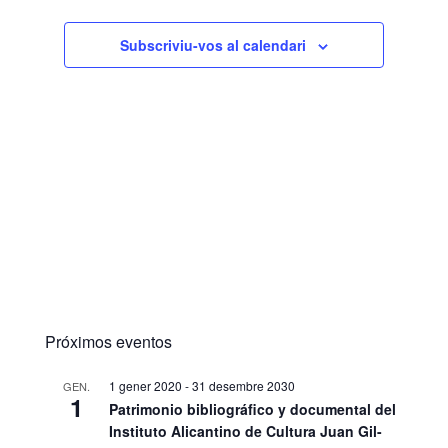
14:00
Subscriviu-vos al calendari
15:00
16:00
17:00
18:00
19:00
20:00
Próximos eventos
21:00
1 gener 2020
-
31 desembre 2030
GEN.
1
22:00
Patrimonio bibliográfico y documental del
Instituto Alicantino de Cultura Juan Gil-