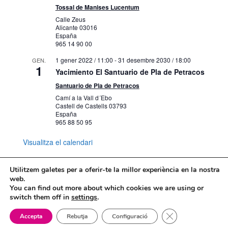
Tossal de Manises Lucentum
Calle Zeus
Alicante
03016
España
965 14 90 00
1 gener 2022 / 11:00
-
31 desembre 2030 / 18:00
GEN.
1
Yacimiento El Santuario de Pla de Petracos
Santuario de Pla de Petracos
Camí a la Vall d´Ebo
Castell de Castells
03793
España
965 88 50 95
Visualitza el calendari
Utilitzem galetes per a oferir-te la millor experiència en la nostra
web.
You can find out more about which cookies we are using or
Mapa web
Política de Privacidad
switch them off in
settings
.
Politica de cookies
Tanca el bàner de
Accepta
Rebutja
Configuració