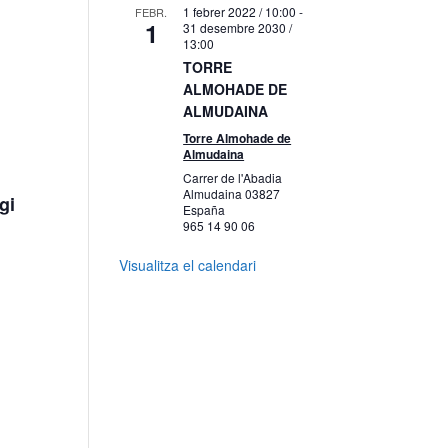
1 febrer 2022 / 10:00
-
FEBR.
1
31 desembre 2030 /
13:00
TORRE
ALMOHADE DE
ALMUDAINA
Torre Almohade de
Almudaina
Carrer de l'Abadia
Almudaina
03827
gi
España
965 14 90 06
Visualitza el calendari