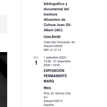
bibliográfico y
documental del
Instituto
Alicantino de
Cultura Juan Gil-
Albert (IAC)
Casa Bardín
Calle San Fernando, 44
Alacant
03005
965 12 12 14
1 setembre 2020 /
SET.
1
10:00
-
31 desembre
2030 / 19:00
EXPOSICIÓN
PERMANENTE
MARQ
Marq
Plza. Dr. Gómez Ulla,
s/n
Alacant
03013
España