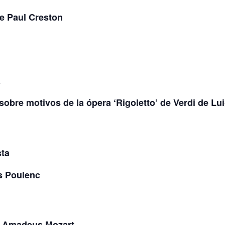
e Paul Creston
a
sobre motivos de la ópera ‘Rigoletto’ de Verdi de Lui
sta
is Poulenc
g Amadeus Mozart