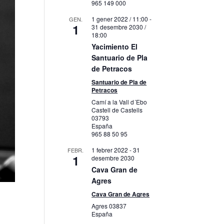
965 149 000
1 gener 2022 / 11:00
-
GEN.
1
31 desembre 2030 /
18:00
Yacimiento El
Santuario de Pla
de Petracos
Santuario de Pla de
Petracos
Camí a la Vall d´Ebo
Castell de Castells
03793
España
965 88 50 95
1 febrer 2022
-
31
FEBR.
1
desembre 2030
Cava Gran de
Agres
Cava Gran de Agres
Agres
03837
España