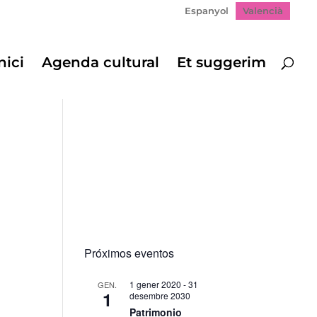
Espanyol
Valencià
nici
Agenda cultural
Et suggerim
Próximos eventos
1 gener 2020
-
31
GEN.
1
desembre 2030
Patrimonio