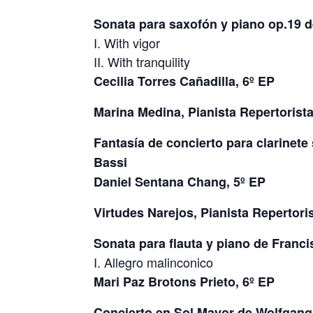
Sonata para saxofón y piano op.19 d
I. With vigor
II. With tranquility
Cecilia Torres Cañadilla, 6º EP
Marina Medina, Pianista Repertorist
Fantasía de concierto para clarinete 
Bassi
Daniel Sentana Chang, 5º EP
Virtudes Narejos, Pianista Repertori
Sonata para flauta y piano de Franc
I. Allegro malinconico
Mari Paz Brotons Prieto, 6º EP
Concierto en Sol Mayor de Wolfgan