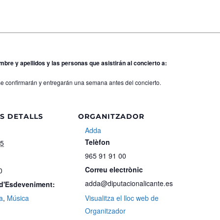
bre y apellidos y las personas que asistirán al concierto a:
e confirmarán y entregarán una semana antes del concierto.
S DETALLS
ORGANITZADOR
Adda
Telèfon
25
965 91 91 00
Correu electrònic
0
adda@diputacionalicante.es
 d'Esdeveniment:
a
,
Música
Visualitza el lloc web de
Organitzador