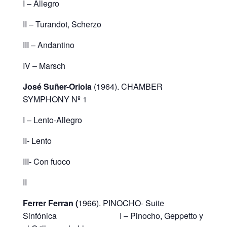
I – Allegro
II – Turandot, Scherzo
III – Andantino
IV – Marsch
José Suñer-Oriola
(1964). CHAMBER
SYMPHONY Nº 1
I – Lento-Allegro
II- Lento
III- Con fuoco
II
Ferrer Ferran (
1966). PINOCHO- Suite
Sinfónica I – Pinocho, Geppetto y