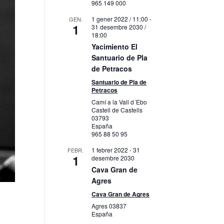
965 149 000
1 gener 2022 / 11:00
-
GEN.
1
31 desembre 2030 /
18:00
Yacimiento El
Santuario de Pla
de Petracos
Santuario de Pla de
Petracos
Camí a la Vall d´Ebo
Castell de Castells
03793
España
965 88 50 95
1 febrer 2022
-
31
FEBR.
1
desembre 2030
Cava Gran de
Agres
Cava Gran de Agres
Agres
03837
España