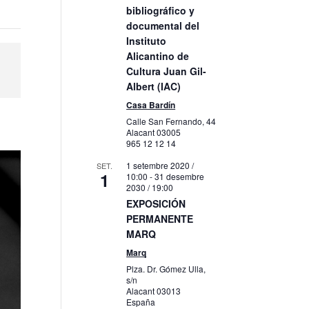
bibliográfico y
documental del
Instituto
Alicantino de
Cultura Juan Gil-
Albert (IAC)
Casa Bardín
Calle San Fernando, 44
Alacant
03005
965 12 12 14
1 setembre 2020 /
SET.
1
10:00
-
31 desembre
2030 / 19:00
EXPOSICIÓN
PERMANENTE
MARQ
Marq
Plza. Dr. Gómez Ulla,
s/n
Alacant
03013
España