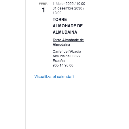
1 febrer 2022 / 10:00
-
FEBR.
1
31 desembre 2030 /
13:00
TORRE
ALMOHADE DE
ALMUDAINA
Torre Almohade de
Almudaina
Carrer de l'Abadia
Almudaina
03827
España
965 14 90 06
Visualitza el calendari