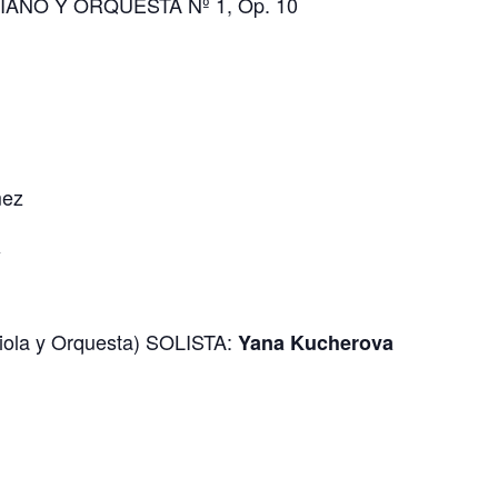
IANO Y ORQUESTA Nº 1, Op. 10
mez
a
ola y Orquesta) SOLISTA:
Yana Kucherova