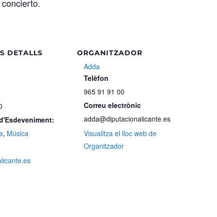
 concierto.
S DETALLS
ORGANITZADOR
Adda
Telèfon
965 91 91 00
Correu electrònic
0
adda@diputacionalicante.es
 d'Esdeveniment:
a
,
Música
Visualitza el lloc web de
Organitzador
alicante.es