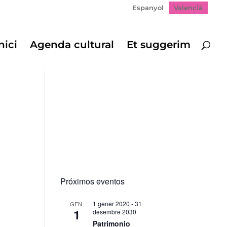
Espanyol
Valencià
nici
Agenda cultural
Et suggerim
Próximos eventos
1 gener 2020
-
31
GEN.
1
desembre 2030
Patrimonio