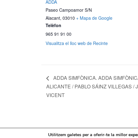
ADDA
Paseo Campoamor S/N
Alacant
,
03010
+ Mapa de Google
Telèfon
965 91 91 00
Visualitza el lloc web de Recinte
ADDA SIMFÒNICA. ADDA SIMFÒNIC
ALICANTE / PABLO SÁINZ VILLEGAS /
VICENT
Mapa web
Política de Privacidad
Pol
Utilitzem galetes per a oferir-te la millor exp