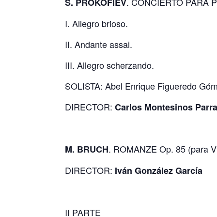
. CONCIERTO PARA P
S. PROKOFIEV
I. Allegro brioso.
II. Andante assai.
III. Allegro scherzando.
SOLISTA: Abel Enrique Figueredo Gó
DIRECTOR:
Carlos Montesinos Parr
. ROMANZE Op. 85 (para Vi
M. BRUCH
DIRECTOR:
Iván González García
II PARTE