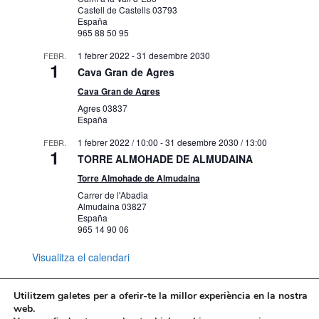
Castell de Castells
03793
España
965 88 50 95
1 febrer 2022
-
31 desembre 2030
FEBR.
1
Cava Gran de Agres
Cava Gran de Agres
Agres
03837
España
1 febrer 2022 / 10:00
-
31 desembre 2030 / 13:00
FEBR.
1
TORRE ALMOHADE DE ALMUDAINA
Torre Almohade de Almudaina
Carrer de l'Abadia
Almudaina
03827
España
965 14 90 06
Visualitza el calendari
Utilitzem galetes per a oferir-te la millor experiència en la nostra
web.