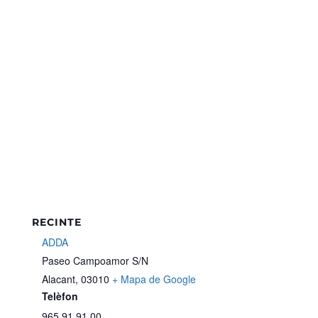
RECINTE
ADDA
Paseo Campoamor S/N
Alacant
,
03010
+ Mapa de Google
Telèfon
965 91 91 00