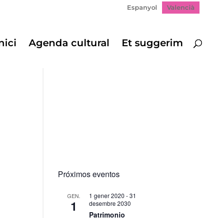
Espanyol
Valencià
nici
Agenda cultural
Et suggerim
Próximos eventos
1 gener 2020
-
31
GEN.
1
desembre 2030
Patrimonio