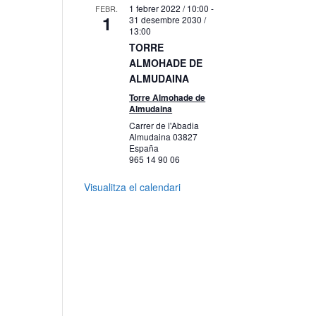
1 febrer 2022 / 10:00
-
FEBR.
1
31 desembre 2030 /
13:00
TORRE
ALMOHADE DE
ALMUDAINA
Torre Almohade de
Almudaina
Carrer de l'Abadia
Almudaina
03827
España
965 14 90 06
Visualitza el calendari