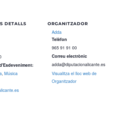
S DETALLS
ORGANITZADOR
Adda
Telèfon
4
965 91 91 00
Correu electrònic
0
adda@diputacionalicante.es
 d'Esdeveniment:
a
,
Música
Visualitza el lloc web de
Organitzador
alicante.es