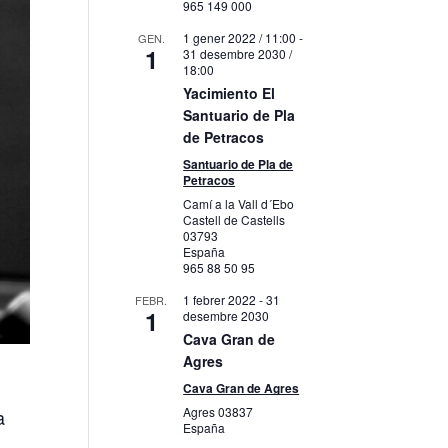
965 149 000
1 gener 2022 / 11:00
-
GEN.
1
31 desembre 2030 /
18:00
Yacimiento El
Santuario de Pla
de Petracos
Santuario de Pla de
Petracos
Camí a la Vall d´Ebo
Castell de Castells
03793
España
965 88 50 95
1 febrer 2022
-
31
FEBR.
1
desembre 2030
Cava Gran de
Agres
Cava Gran de Agres
Agres
03837
a
España