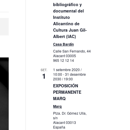
bibliográfico y
documental del
Instituto
Alicantino de
Cultura Juan Gil-
Albert (IAC)
Casa Bardín
Calle San Fernando, 44
Alacant
03005
965 12 12 14
1 setembre 2020 /
SET.
1
10:00
-
31 desembre
2030 / 19:00
EXPOSICIÓN
PERMANENTE
MARQ
Marq
Plza. Dr. Gómez Ulla,
s/n
Alacant
03013
España