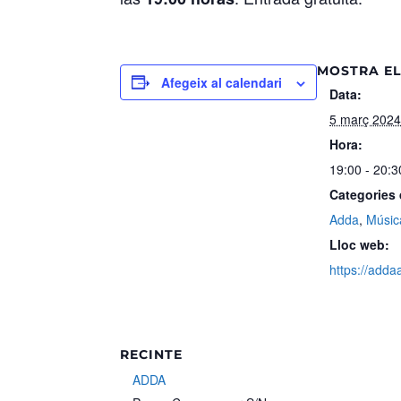
MOSTRA EL
Afegeix al calendari
Data:
5 març 202
Hora:
19:00 - 20:3
Categories
Adda
,
Músic
Lloc web:
https://adda
RECINTE
ADDA