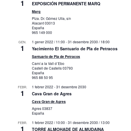
1
EXPOSICIÓN PERMANENTE MARQ
Marq
Plza. Dr. Gómez Ulla, s/n
Alacant
03013
España
965 149 000
1 gener 2022 / 11:00
-
31 desembre 2030 / 18:00
GEN.
1
Yacimiento El Santuario de Pla de Petracos
Santuario de Pla de Petracos
Camí a la Vall d´Ebo
Castell de Castells
03793
España
965 88 50 95
1 febrer 2022
-
31 desembre 2030
FEBR.
1
Cava Gran de Agres
Cava Gran de Agres
Agres
03837
España
1 febrer 2022 / 10:00
-
31 desembre 2030 / 13:00
FEBR.
1
TORRE ALMOHADE DE ALMUDAINA