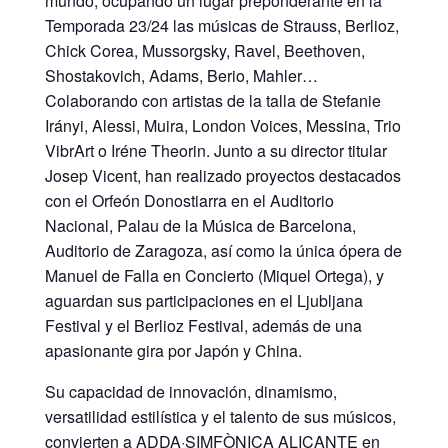
mundo, ocupando un lugar preponderante en la
Temporada 23/24 las músicas de Strauss, Berlioz,
Chick Corea, Mussorgsky, Ravel, Beethoven,
Shostakovich, Adams, Berio, Mahler…
Colaborando con artistas de la talla de Stefanie
Irányi, Alessi, Muira, London Voices, Messina, Trio
VibrArt o Iréne Theorin. Junto a su director titular
Josep Vicent, han realizado proyectos destacados
con el Orfeón Donostiarra en el Auditorio
Nacional, Palau de la Música de Barcelona,
Auditorio de Zaragoza, así como la única ópera de
Manuel de Falla en Concierto (Miquel Ortega), y
aguardan sus participaciones en el Ljubljana
Festival y el Berlioz Festival, además de una
apasionante gira por Japón y China.
Su capacidad de innovación, dinamismo,
versatilidad estilística y el talento de sus músicos,
convierten a ADDA·SIMFÒNICA ALICANTE en