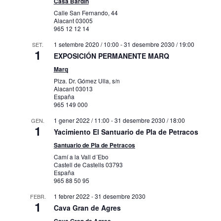
Casa Bardín
Calle San Fernando, 44
Alacant
03005
965 12 12 14
1 setembre 2020 / 10:00
-
31 desembre 2030 / 19:00
SET.
1
EXPOSICIÓN PERMANENTE MARQ
Marq
Plza. Dr. Gómez Ulla, s/n
Alacant
03013
España
965 149 000
1 gener 2022 / 11:00
-
31 desembre 2030 / 18:00
GEN.
1
Yacimiento El Santuario de Pla de Petracos
Santuario de Pla de Petracos
Camí a la Vall d´Ebo
Castell de Castells
03793
España
965 88 50 95
1 febrer 2022
-
31 desembre 2030
FEBR.
1
Cava Gran de Agres