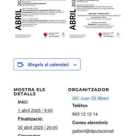
Afegeix al calendari
MOSTRA ELS
ORGANITZADOR
DETALLS
IAC Juan Gil Albert
Inici:
Telèfon
1 abril 2025 / 9:00
965 12 12 14
Finalització:
Correu electrònic
30 abril 2025 / 20:00
galbert@diputacionali
Categories