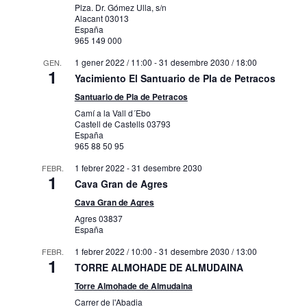
Plza. Dr. Gómez Ulla, s/n
Alacant
03013
España
965 149 000
1 gener 2022 / 11:00
-
31 desembre 2030 / 18:00
GEN.
1
Yacimiento El Santuario de Pla de Petracos
Santuario de Pla de Petracos
Camí a la Vall d´Ebo
Castell de Castells
03793
España
965 88 50 95
1 febrer 2022
-
31 desembre 2030
FEBR.
1
Cava Gran de Agres
Cava Gran de Agres
Agres
03837
España
1 febrer 2022 / 10:00
-
31 desembre 2030 / 13:00
FEBR.
1
TORRE ALMOHADE DE ALMUDAINA
Torre Almohade de Almudaina
Carrer de l'Abadia