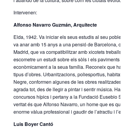
l’abandó de la cultura, sobre com les ciutats evolucionen 
Intervenen:
Alfonso Navarro Guzmán, Arquitecte
Elda, 1942. Va iniciar els seus estudis al seu poble, Elda
va anar amb 15 anys a una pensió de Barcelona, on va fer 
Madrid, que va compatibilitzar amb xicotets treballs en
escometre un estudi sobre els sòls i els paviments de la 
econòmicament a la seua família. Reconeix que ha tingut m
tipus d’obres. Urbanitzacions, poliesportius, habitatges so
Negre, conformen algunes de les obres realitzades pels se
agrada tot, des de llegir a pintar i sentir música. Ha prac
concursos hípics i pertany a la Fundació Eusebio Semper
veritat és que Alfonso Navarro, un home que es qualifica d
enorme vàlua professional i gaudir de l’atractiu i l’emoció
Luis Boyer Cantó