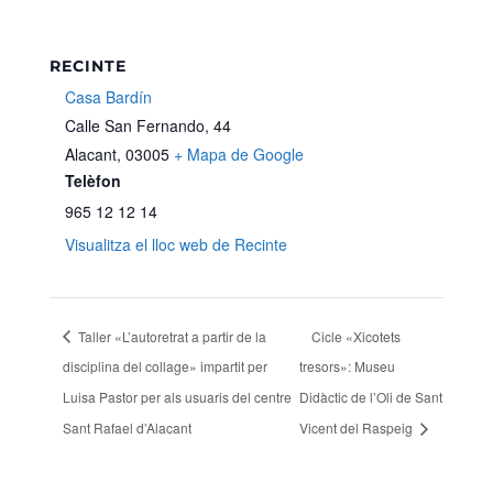
RECINTE
Casa Bardín
Calle San Fernando, 44
Alacant
,
03005
+ Mapa de Google
Telèfon
965 12 12 14
Visualitza el lloc web de Recinte
Taller «L’autoretrat a partir de la
Cicle «Xicotets
disciplina del collage» impartit per
tresors»: Museu
Luisa Pastor per als usuaris del centre
Didàctic de l’Oli de Sant
Sant Rafael d’Alacant
Vicent del Raspeig