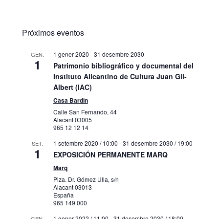
Próximos eventos
1 gener 2020
-
31 desembre 2030
GEN.
1
Patrimonio bibliográfico y documental del
Instituto Alicantino de Cultura Juan Gil-
Albert (IAC)
Casa Bardín
Calle San Fernando, 44
Alacant
03005
965 12 12 14
1 setembre 2020 / 10:00
-
31 desembre 2030 / 19:00
SET.
1
EXPOSICIÓN PERMANENTE MARQ
Marq
Plza. Dr. Gómez Ulla, s/n
Alacant
03013
España
965 149 000
1 gener 2022 / 11:00
-
31 desembre 2030 / 18:00
GEN.