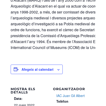
d’Alacant (MARQ) i des de l’any 2000 com a Tècnic d’Ex
Arqueològic d’Alacant en el qual va actuar de coordinador
anys 1998-2002, a més, de ser comissari de diverses most
l’arqueologia medieval i diversos projectes arqueològics 
arqueològic d’investigació a sa Pobla medieval de Ifach
ordre de funcions, ha exercit el càrrec de Secretari Prov
presidència de la Comissió d’Arqueòlegs Professionals per
d’Alacant l’any 1994. És membre de l’Associació Espany
International Council of Museums (ICOM) de la Unesco.
Afegeix al calendari
MOSTRA ELS
ORGANITZADOR
DETALLS
IAC Juan Gil Albert
Data:
Telèfon
22 maig 2022