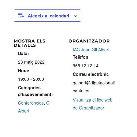
Afegeix al calendari
MOSTRA ELS
ORGANITZADOR
DETALLS
IAC Juan Gil Albert
Data:
Telèfon
23 maig 2022
965 12 12 14
Hora:
Correu electrònic
19:00 - 20:00
galbert@diputacionali
Categories
cante.es
d'Esdeveniment:
Visualitza el lloc web
Conferències
,
Gil
de Organitzador
Albert