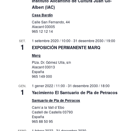
Instituto Alicantino de Cultura Juan Gil-
Albert (IAC)
Casa Bardín
Calle San Fernando, 44
Alacant
03005
965 12 12 14
1 setembre 2020 / 10:00
-
31 desembre 2030 / 19:00
SET.
1
EXPOSICIÓN PERMANENTE MARQ
Marq
Plza. Dr. Gómez Ulla, s/n
Alacant
03013
España
965 149 000
1 gener 2022 / 11:00
-
31 desembre 2030 / 18:00
GEN.
1
Yacimiento El Santuario de Pla de Petracos
Santuario de Pla de Petracos
Camí a la Vall d´Ebo
Castell de Castells
03793
España
965 88 50 95
1 febrer 2022
-
31 desembre 2030
FEBR.