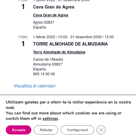
1
Cava Gran de Agres
Cava Gran de Agres
Agres
03837
España
1 febrer 2022 / 10:00
-
31 desembre 2030 / 13:00
FEBR.
1
TORRE ALMOHADE DE ALMUDAINA
Torre Almohade de Almudaina
Carrer de l'Abadia
Almudaina
03827
España
965 14 90 06
Visualitza el calendari
Utilitzem galetes per a oferir-te la millor experiència en la nostra
web.
You can find out more about which cookies we are using or
Mapa web
Política de Privacidad
switch them off in
settings
.
Politica de cookies
Tanca el bàner de
Accepta
Rebutja
Configuració