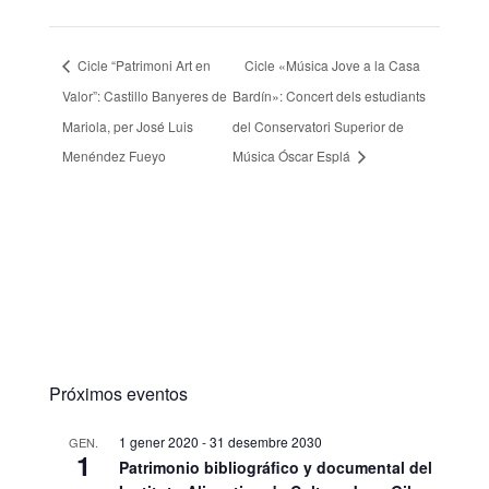
Cicle “Patrimoni Art en
Cicle «Música Jove a la Casa
Valor”: Castillo Banyeres de
Bardín»: Concert dels estudiants
Mariola, per José Luis
del Conservatori Superior de
Menéndez Fueyo
Música Óscar Esplá
Próximos eventos
1 gener 2020
-
31 desembre 2030
GEN.
1
Patrimonio bibliográfico y documental del