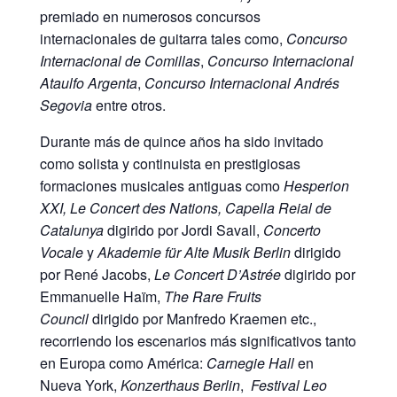
premiado en numerosos concursos
internacionales de guitarra tales como,
Concurso
Internacional de Comillas
,
Concurso Internacional
Ataulfo Argenta
,
Concurso Internacional Andrés
Segovia
entre otros.
Durante más de quince años ha sido invitado
como solista y continuista en prestigiosas
formaciones musicales antiguas como
Hesperion
XXI, Le Concert des Nations, Capella Reial de
Catalunya
digirido por Jordi Savall,
Concerto
Vocale
y
Akademie für Alte Musik Berlin
dirigido
por René Jacobs,
Le Concert D’Astrée
digirido por
Emmanuelle Haïm,
The Rare Fruits
Council
dirigido por Manfredo Kraemen etc.,
recorriendo los escenarios más significativos tanto
en Europa como América:
Carnegie Hall
en
Nueva York,
Konzerthaus Berlin
,
Festival Leo