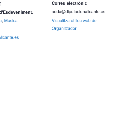
Correu electrònic
0
adda@diputacionalicante.es
 d'Esdeveniment:
a
,
Música
Visualitza el lloc web de
Organitzador
alicante.es