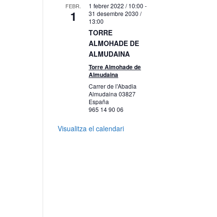
1 febrer 2022 / 10:00
-
FEBR.
1
31 desembre 2030 /
13:00
TORRE
ALMOHADE DE
ALMUDAINA
Torre Almohade de
Almudaina
Carrer de l'Abadia
Almudaina
03827
España
965 14 90 06
Visualitza el calendari