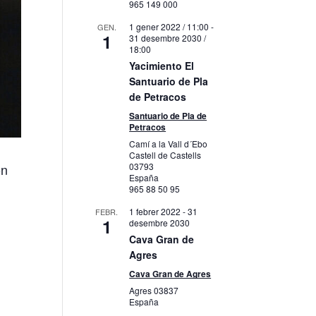
965 149 000
1 gener 2022 / 11:00
-
GEN.
1
31 desembre 2030 /
18:00
Yacimiento El
Santuario de Pla
de Petracos
Santuario de Pla de
Petracos
Camí a la Vall d´Ebo
Castell de Castells
03793
ón
España
965 88 50 95
1 febrer 2022
-
31
FEBR.
1
desembre 2030
Cava Gran de
Agres
Cava Gran de Agres
Agres
03837
España