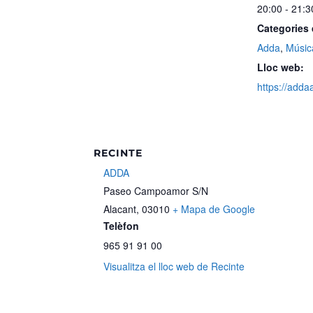
20:00 - 21:3
Categories
Adda
,
Músic
Lloc web:
https://adda
RECINTE
ADDA
Paseo Campoamor S/N
Alacant
,
03010
+ Mapa de Google
Telèfon
965 91 91 00
Visualitza el lloc web de Recinte