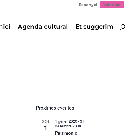
Espanyol
Valencià
nici
Agenda cultural
Et suggerim
Próximos eventos
1 gener 2020
-
31
GEN.
1
desembre 2030
Patrimonio