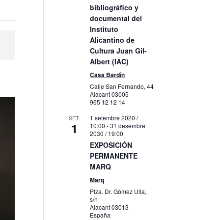
bibliográfico y
documental del
Instituto
Alicantino de
Cultura Juan Gil-
Albert (IAC)
Casa Bardín
Calle San Fernando, 44
Alacant
03005
965 12 12 14
1 setembre 2020 /
SET.
1
10:00
-
31 desembre
2030 / 19:00
EXPOSICIÓN
PERMANENTE
MARQ
Marq
Plza. Dr. Gómez Ulla,
s/n
Alacant
03013
España