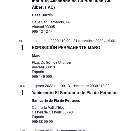
Instituto Alicantino de Cultura Juan Gil-
Albert (IAC)
Casa Bardín
Calle San Fernando, 44
Alacant
03005
965 12 12 14
1 setembre 2020 / 10:00
-
31 desembre 2030 / 19:00
SET.
1
EXPOSICIÓN PERMANENTE MARQ
Marq
Plza. Dr. Gómez Ulla, s/n
Alacant
03013
España
965 149 000
1 gener 2022 / 11:00
-
31 desembre 2030 / 18:00
GEN.
1
Yacimiento El Santuario de Pla de Petracos
Santuario de Pla de Petracos
Camí a la Vall d´Ebo
Castell de Castells
03793
España
965 88 50 95
1 febrer 2022
-
31 desembre 2030
FEBR.