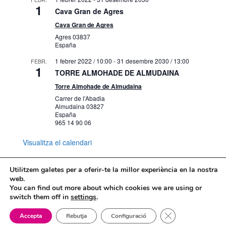
1
Cava Gran de Agres
Cava Gran de Agres
Agres
03837
España
1 febrer 2022 / 10:00
-
31 desembre 2030 / 13:00
FEBR.
1
TORRE ALMOHADE DE ALMUDAINA
Torre Almohade de Almudaina
Carrer de l'Abadia
Almudaina
03827
España
965 14 90 06
Visualitza el calendari
Utilitzem galetes per a oferir-te la millor experiència en la nostra
web.
You can find out more about which cookies we are using or
Mapa web
Política de Privacidad
switch them off in
settings
.
Politica de cookies
Tanca el bàner de
Accepta
Rebutja
Configuració