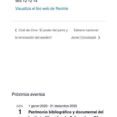
965 12 12 14
Visualitza el lloc web de Recinte
Club de Cine: ‘El poder del perro y
Estreno nacional:
la renovación del western’
Javier Corcobado
Próximos eventos
1 gener 2020
-
31 desembre 2030
GEN.
1
Patrimonio bibliográfico y documental del