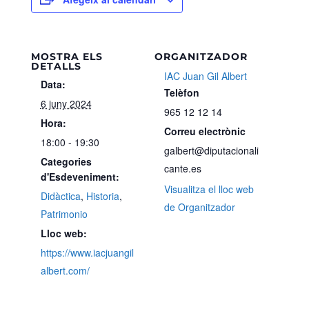
MOSTRA ELS
ORGANITZADOR
DETALLS
IAC Juan Gil Albert
Data:
Telèfon
6 juny 2024
965 12 12 14
Hora:
Correu electrònic
18:00 - 19:30
galbert@diputacionali
Categories
cante.es
d'Esdeveniment:
Visualitza el lloc web
Didàctica
,
Historia
,
de Organitzador
Patrimonio
Lloc web:
https://www.iacjuangil
albert.com/