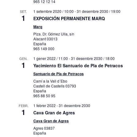
965 12 12 14
1 setembre 2020 / 10:00
-
31 desembre 2030 / 19:00
SET.
1
EXPOSICIÓN PERMANENTE MARQ
Marq
Plza. Dr. Gómez Ulla, s/n
Alacant
03013
España
965 149 000
1 gener 2022 / 11:00
-
31 desembre 2030 / 18:00
GEN.
1
Yacimiento El Santuario de Pla de Petracos
Santuario de Pla de Petracos
Camí a la Vall d´Ebo
Castell de Castells
03793
España
965 88 50 95
1 febrer 2022
-
31 desembre 2030
FEBR.
1
Cava Gran de Agres
Cava Gran de Agres
Agres
03837
España