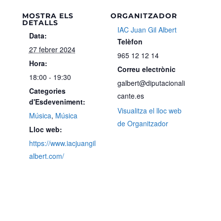
MOSTRA ELS
ORGANITZADOR
DETALLS
IAC Juan Gil Albert
Data:
Telèfon
27 febrer 2024
965 12 12 14
Hora:
Correu electrònic
18:00 - 19:30
galbert@diputacionali
Categories
cante.es
d'Esdeveniment:
Visualitza el lloc web
Música
,
Música
de Organitzador
Lloc web:
https://www.iacjuangil
albert.com/