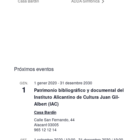
Casa Bardin
ADDA·Simfònica
Próximos eventos
1 gener 2020
-
31 desembre 2030
GEN.
1
Patrimonio bibliográfico y documental del
Instituto Alicantino de Cultura Juan Gil-
Albert (IAC)
Casa Bardín
Calle San Fernando, 44
Alacant
03005
965 12 12 14
1 setembre 2020 / 10:00
-
31 desembre 2030 / 19:00
SET.