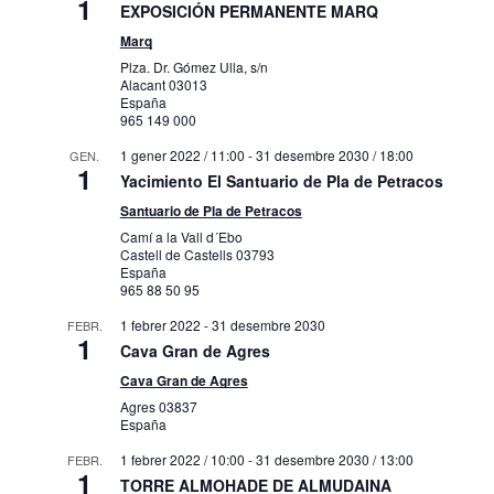
1
EXPOSICIÓN PERMANENTE MARQ
Marq
Plza. Dr. Gómez Ulla, s/n
Alacant
03013
España
965 149 000
1 gener 2022 / 11:00
-
31 desembre 2030 / 18:00
GEN.
1
Yacimiento El Santuario de Pla de Petracos
Santuario de Pla de Petracos
Camí a la Vall d´Ebo
Castell de Castells
03793
España
965 88 50 95
1 febrer 2022
-
31 desembre 2030
FEBR.
1
Cava Gran de Agres
Cava Gran de Agres
Agres
03837
España
1 febrer 2022 / 10:00
-
31 desembre 2030 / 13:00
FEBR.
1
TORRE ALMOHADE DE ALMUDAINA