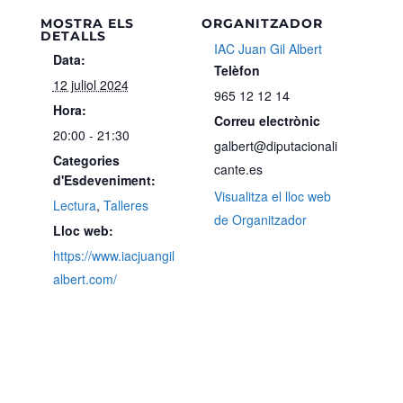
MOSTRA ELS
ORGANITZADOR
DETALLS
IAC Juan Gil Albert
Data:
Telèfon
12 juliol 2024
965 12 12 14
Hora:
Correu electrònic
20:00 - 21:30
galbert@diputacionali
Categories
cante.es
d'Esdeveniment:
Visualitza el lloc web
Lectura
,
Talleres
de Organitzador
Lloc web:
https://www.iacjuangil
albert.com/