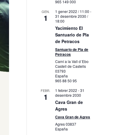
965 149 000
1 gener 2022 / 11:00
-
GEN.
1
31 desembre 2030 /
18:00
Yacimiento El
Santuario de Pla
de Petracos
Santuario de Pla de
Petracos
Camí a la Vall d´Ebo
Castell de Castells
03793
España
965 88 50 95
1 febrer 2022
-
31
FEBR.
1
desembre 2030
Cava Gran de
Agres
Cava Gran de Agres
Agres
03837
España