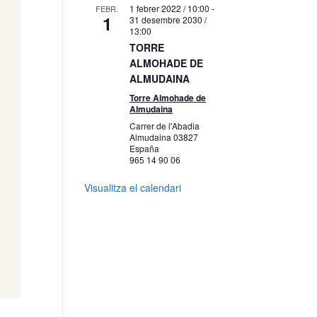
1 febrer 2022 / 10:00
-
FEBR.
1
31 desembre 2030 /
13:00
TORRE
ALMOHADE DE
ALMUDAINA
Torre Almohade de
Almudaina
Carrer de l'Abadia
Almudaina
03827
España
965 14 90 06
Visualitza el calendari