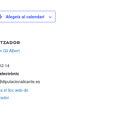
Afegeix al calendari
ITZADOR
 Gil Albert
12 14
electrònic
@diputacionalicante.es
za el lloc web de
zador