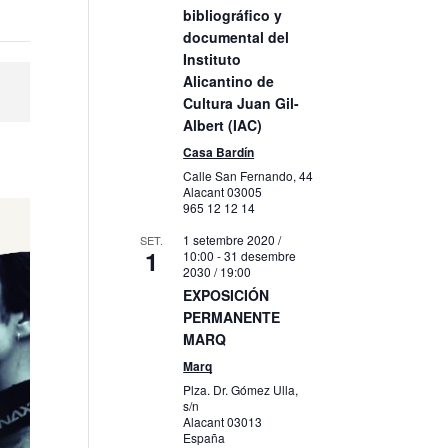
bibliográfico y
documental del
Instituto
Alicantino de
Cultura Juan Gil-
Albert (IAC)
Casa Bardín
Calle San Fernando, 44
Alacant
03005
965 12 12 14
1 setembre 2020 /
SET.
1
10:00
-
31 desembre
2030 / 19:00
EXPOSICIÓN
PERMANENTE
MARQ
Marq
Plza. Dr. Gómez Ulla,
s/n
Alacant
03013
España