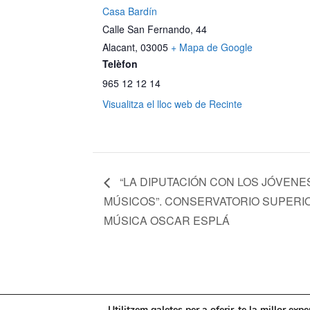
Casa Bardín
Calle San Fernando, 44
Alacant
,
03005
+ Mapa de Google
Telèfon
965 12 12 14
Visualitza el lloc web de Recinte
“LA DIPUTACIÓN CON LOS JÓVENE
MÚSICOS”. CONSERVATORIO SUPERI
MÚSICA OSCAR ESPLÁ
Mapa web
Política de Privacidad
Pol
Utilitzem galetes per a oferir-te la millor exp