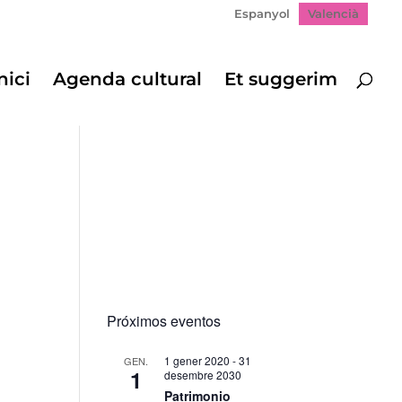
Espanyol
Valencià
nici
Agenda cultural
Et suggerim
Próximos eventos
1 gener 2020
-
31
GEN.
1
desembre 2030
Patrimonio