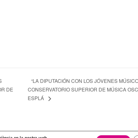
S
“LA DIPUTACIÓN CON LOS JÓVENES MÚSICO
OR DE
CONSERVATORIO SUPERIOR DE MÚSICA OS
ESPLÁ
itica de cookies
eriència en la nostra web.