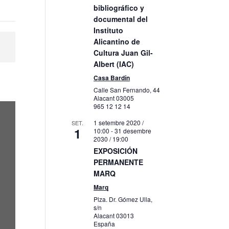
bibliográfico y
documental del
Instituto
Alicantino de
Cultura Juan Gil-
Albert (IAC)
Casa Bardín
Calle San Fernando, 44
Alacant
03005
965 12 12 14
1 setembre 2020 /
SET.
1
10:00
-
31 desembre
2030 / 19:00
EXPOSICIÓN
PERMANENTE
MARQ
Marq
Plza. Dr. Gómez Ulla,
s/n
Alacant
03013
España