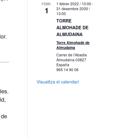
1 febrer 2022 / 10:00
-
FEBR.
1
31 desembre 2030 /
13:00
TORRE
ALMOHADE DE
ALMUDAINA
or.
Torre Almohade de
Almudaina
Carrer de l'Abadia
Almudaina
03827
España
965 14 90 06
Visualitza el calendari
les.
id,
 de