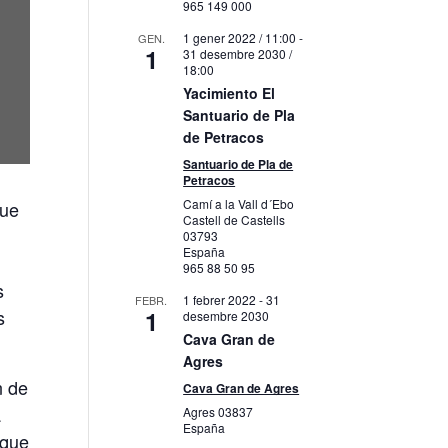
965 149 000
1 gener 2022 / 11:00
-
GEN.
1
31 desembre 2030 /
18:00
Yacimiento El
Santuario de Pla
de Petracos
Santuario de Pla de
Petracos
Camí a la Vall d´Ebo
que
Castell de Castells
,
03793
España
965 88 50 95
s
1 febrer 2022
-
31
FEBR.
1
s
desembre 2030
Cava Gran de
Agres
n de
Cava Gran de Agres
a
Agres
03837
España
 que