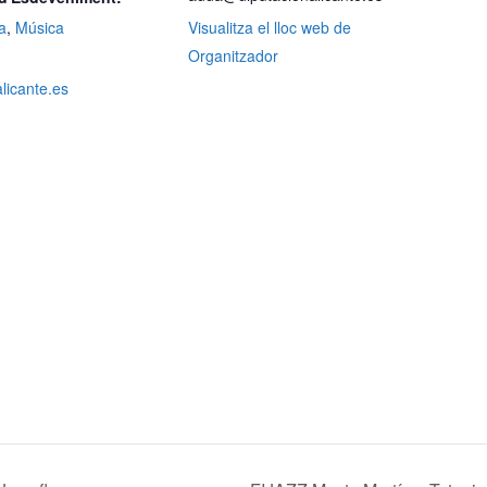
a
,
Música
Visualitza el lloc web de
Organitzador
alicante.es