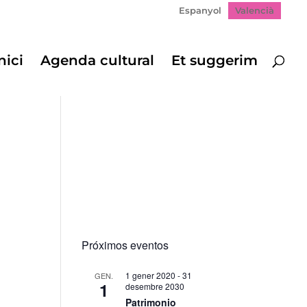
Espanyol
Valencià
nici
Agenda cultural
Et suggerim
Próximos eventos
1 gener 2020
-
31
GEN.
1
desembre 2030
Patrimonio