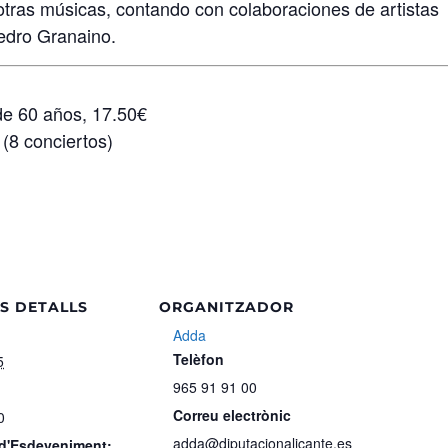
otras músicas, contando con colaboraciones de artistas
Pedro Granaino.
de 60 años, 17.50€
 conciertos)
S DETALLS
ORGANITZADOR
Adda
Telèfon
5
965 91 91 00
Correu electrònic
0
adda@diputacionalicante.es
 d'Esdeveniment: