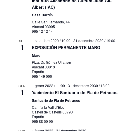
Instituto Alicantino de Cultura Juan Gil-
Albert (IAC)
Casa Bardín
Calle San Fernando, 44
Alacant
03005
965 12 12 14
1 setembre 2020 / 10:00
-
31 desembre 2030 / 19:00
SET.
1
EXPOSICIÓN PERMANENTE MARQ
Marq
Plza. Dr. Gómez Ulla, s/n
Alacant
03013
España
965 149 000
1 gener 2022 / 11:00
-
31 desembre 2030 / 18:00
GEN.
1
Yacimiento El Santuario de Pla de Petracos
Santuario de Pla de Petracos
Camí a la Vall d´Ebo
Castell de Castells
03793
España
965 88 50 95
1 febrer 2022
-
31 desembre 2030
FEBR.