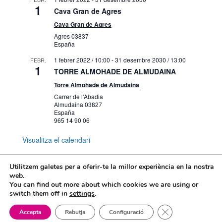
1
Cava Gran de Agres
Cava Gran de Agres
Agres
03837
España
1 febrer 2022 / 10:00
-
31 desembre 2030 / 13:00
FEBR.
1
TORRE ALMOHADE DE ALMUDAINA
Torre Almohade de Almudaina
Carrer de l'Abadia
Almudaina
03827
España
965 14 90 06
Visualitza el calendari
Utilitzem galetes per a oferir-te la millor experiència en la nostra
web.
You can find out more about which cookies we are using or
Mapa web
Política de Privacidad
switch them off in
settings
.
Politica de cookies
Tanca el bàner de
Accepta
Rebutja
Configuració