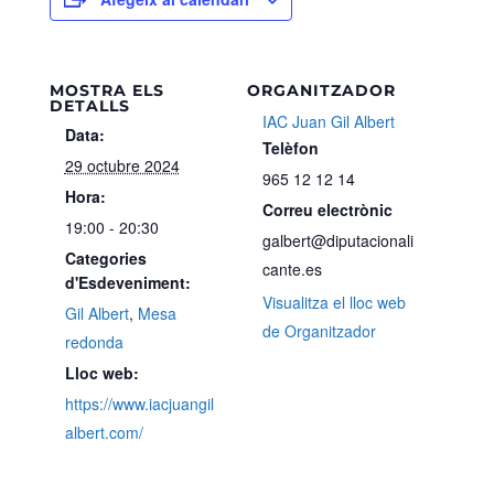
MOSTRA ELS
ORGANITZADOR
DETALLS
IAC Juan Gil Albert
Data:
Telèfon
29 octubre 2024
965 12 12 14
Hora:
Correu electrònic
19:00 - 20:30
galbert@diputacionali
Categories
cante.es
d'Esdeveniment:
Visualitza el lloc web
Gil Albert
,
Mesa
de Organitzador
redonda
Lloc web:
https://www.iacjuangil
albert.com/