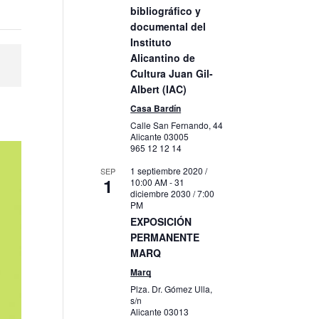
bibliográfico y
documental del
Instituto
Alicantino de
Cultura Juan Gil-
Albert (IAC)
Casa Bardín
Calle San Fernando, 44
Alicante
03005
965 12 12 14
1 septiembre 2020 /
SEP
1
10:00 AM
-
31
diciembre 2030 / 7:00
PM
EXPOSICIÓN
PERMANENTE
MARQ
Marq
Plza. Dr. Gómez Ulla,
s/n
Alicante
03013