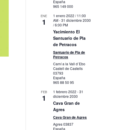
España
965 149 000
1 enero 2022 / 11:00
ENE
1
AM
-
31 diciembre 2030
/ 6:00 PM
Yacimiento El
Santuario de Pla
de Petracos
Santuario de Pla de
Petracos
Camí a la Vall d´Ebo
Castell de Castells
03793
España
965 88 50 95
1 febrero 2022
-
31
FEB
1
diciembre 2030
Cava Gran de
Agres
Cava Gran de Agres
Agres
03837
España